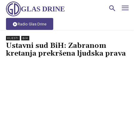
GLAS DRINE
Radio Glas Drine
VIJESTI
BIH
Ustavni sud BiH: Zabranom
kretanja prekršena ljudska prava