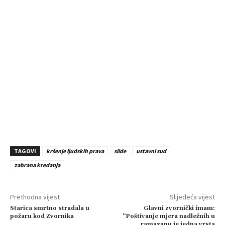
TAGOVI
kršenje ljudskih prava
slide
ustavni sud
zabrana kredanja
Prethodna vijest
Slijedeća vijest
Starica smrtno stradala u
Glavni zvornički imam:
požaru kod Zvornika
“Poštivanje mjera nadležnih u
ramazanu je jedna vrsta