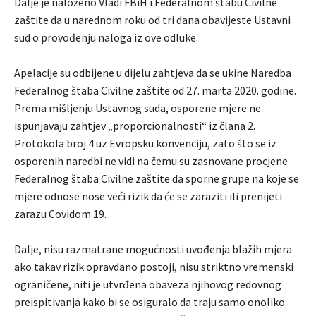
Dalje je naloženo Vladi FBiH i Federalnom štabu Civilne
zaštite da u narednom roku od tri dana obavijeste Ustavni
sud o provođenju naloga iz ove odluke.
Apelacije su odbijene u dijelu zahtjeva da se ukine Naredba
Federalnog štaba Civilne zaštite od 27. marta 2020. godine.
Prema mišljenju Ustavnog suda, osporene mjere ne
ispunjavaju zahtjev „proporcionalnosti“ iz člana 2.
Protokola broj 4 uz Evropsku konvenciju, zato što se iz
osporenih naredbi ne vidi na čemu su zasnovane procjene
Federalnog štaba Civilne zaštite da sporne grupe na koje se
mjere odnose nose veći rizik da će se zaraziti ili prenijeti
zarazu Covidom 19.
Dalje, nisu razmatrane mogućnosti uvođenja blažih mjera
ako takav rizik opravdano postoji, nisu striktno vremenski
ograničene, niti je utvrđena obaveza njihovog redovnog
preispitivanja kako bi se osiguralo da traju samo onoliko