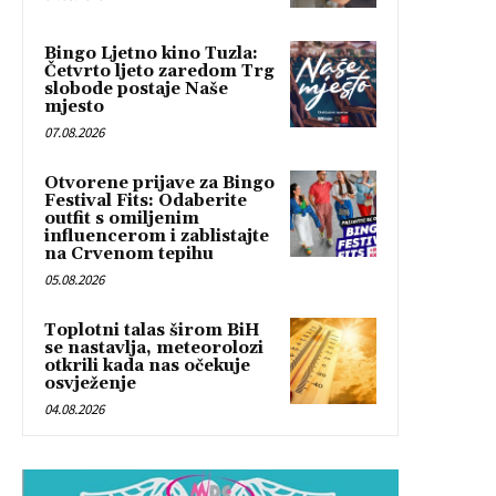
Bingo Ljetno kino Tuzla:
Četvrto ljeto zaredom Trg
slobode postaje Naše
mjesto
07.08.2026
Otvorene prijave za Bingo
Festival Fits: Odaberite
outfit s omiljenim
influencerom i zablistajte
na Crvenom tepihu
05.08.2026
Toplotni talas širom BiH
se nastavlja, meteorolozi
otkrili kada nas očekuje
osvježenje
04.08.2026