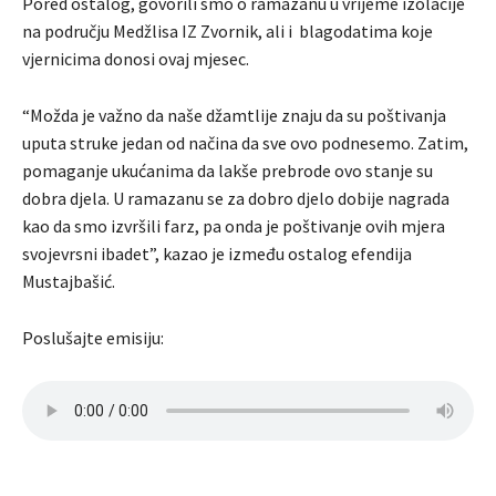
Pored ostalog, govorili smo o ramazanu u vrijeme izolacije
na području Medžlisa IZ Zvornik, ali i blagodatima koje
vjernicima donosi ovaj mjesec.
“Možda je važno da naše džamtlije znaju da su poštivanja
uputa struke jedan od načina da sve ovo podnesemo. Zatim,
pomaganje ukućanima da lakše prebrode ovo stanje su
dobra djela. U ramazanu se za dobro djelo dobije nagrada
kao da smo izvršili farz, pa onda je poštivanje ovih mjera
svojevrsni ibadet”, kazao je između ostalog efendija
Mustajbašić.
Poslušajte emisiju: