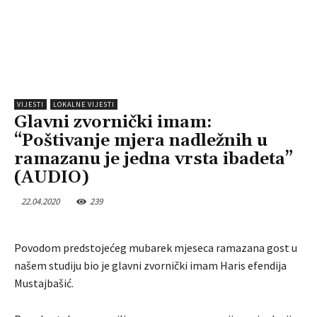
VIJESTI
LOKALNE VIJESTI
Glavni zvornički imam:
“Poštivanje mjera nadležnih u
ramazanu je jedna vrsta ibadeta”
(AUDIO)
22.04.2020
239
Povodom predstojećeg mubarek mjeseca ramazana gost u
našem studiju bio je glavni zvornički imam Haris efendija
Mustajbašić.