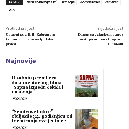
TAGOVI
haris ef mustajbašić
izloacija
korona virus
ramazan
slide
Prethodna vijest
Slijedeća vijest
Ustavni sud BiH: Zabranom
Danas sa zalaskom sunca
kretanja prekršena ljudska
nastupa mubarek mjesec
prava
ramazan
Najnovije
U subotu premijera
dokumentarnog filma
“Sapna između čekića i
nakovnja”
07.08.2026
“Semirove kobre”
obilježile 34. godišnjicu od
formiranja ove jedinice
07.08.2026