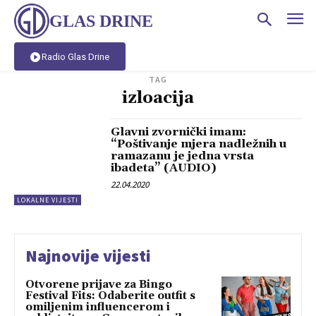
GLAS DRINE
Radio Glas Drine
TAG
izloacija
Glavni zvornički imam:
“Poštivanje mjera nadležnih u
ramazanu je jedna vrsta
ibadeta” (AUDIO)
22.04.2020
LOKALNE VIJESTI
Najnovije vijesti
Otvorene prijave za Bingo
Festival Fits: Odaberite outfit s
omiljenim influencerom i