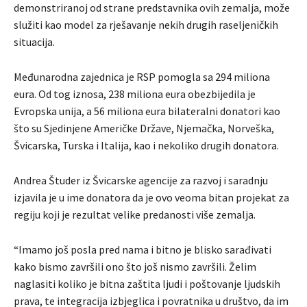
demonstriranoj od strane predstavnika ovih zemalja, može
služiti kao model za rješavanje nekih drugih raseljeničkih
situacija.
Međunarodna zajednica je RSP pomogla sa 294 miliona
eura. Od tog iznosa, 238 miliona eura obezbijedila je
Evropska unija, a 56 miliona eura bilateralni donatori kao
što su Sjedinjene Američke Države, Njemačka, Norveška,
Švicarska, Turska i Italija, kao i nekoliko drugih donatora.
Andrea Študer iz Švicarske agencije za razvoj i saradnju
izjavila je u ime donatora da je ovo veoma bitan projekat za
regiju koji je rezultat velike predanosti više zemalja.
“Imamo još posla pred nama i bitno je blisko sarađivati
kako bismo završili ono što još nismo završili. Želim
naglasiti koliko je bitna zaštita ljudi i poštovanje ljudskih
prava, te integracija izbjeglica i povratnika u društvo, da im