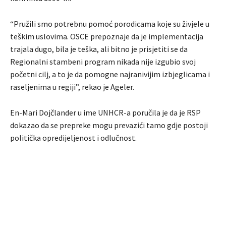
“Pružili smo potrebnu pomoć porodicama koje su živjele u
teškim uslovima. OSCE prepoznaje da je implementacija
trajala dugo, bila je teška, ali bitno je prisjetiti se da
Regionalni stambeni program nikada nije izgubio svoj
početni cilj, a to je da pomogne najranivijim izbjeglicama i
raseljenima u regiji”, rekao je Ageler.
En-Mari Dojčlander u ime UNHCR-a poručila je da je RSP
dokazao da se prepreke mogu prevazići tamo gdje postoji
politička opredijeljenost i odlučnost.