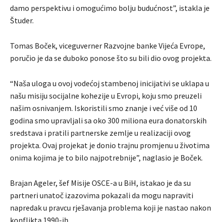
damo perspektivu i omogućimo bolju budućnost”, istakla je
Študer.
Tomas Boček, viceguverner Razvojne banke Vijeća Evrope,
poručio je da se duboko ponose što su bili dio ovog projekta.
“Naša uloga u ovoj vodećoj stambenoj inicijativi se uklapa u
našu misiju socijalne kohezije u Evropi, koju smo preuzeli
našim osnivanjem. Iskoristili smo znanje i već više od 10
godina smo upravljali sa oko 300 miliona eura donatorskih
sredstava i pratili partnerske zemlje u realizaciji ovog
projekta. Ovaj projekat je donio trajnu promjenu u životima
onima kojima je to bilo najpotrebnije”, naglasio je Boček.
Brajan Ageler, šef Misije OSCE-a u BiH, istakao je da su
partneri unatoč izazovima pokazali da mogu napraviti
napredak u pravcu rješavanja problema koji je nastao nakon
konflikta 1990-ih.