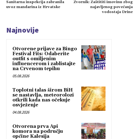
Sanitarna inspekcija zabranila
Zvornik: Zaštititi imovinu zbog
uvoz mandarina iz Hrvatske
najavljenog povećanja
vodostaja Drine
Najnovije
Otvorene prijave za Bingo
Festival Fits: Odaberite
outfit s omiljenim
influencerom i zablistajte
na Crvenom tepihu
05.08.2026
Toplotni talas širom BiH
se nastavlja, meteorolozi
otkrili kada nas očekuje
osvježenje
04.08.2026
Otvorena prva Api
komora na području
općine Kalesija