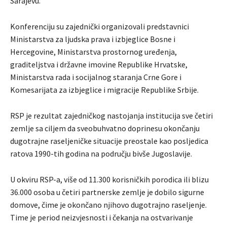
Sarajevu.
Konferenciju su zajednički organizovali predstavnici
Ministarstva za ljudska prava i izbjeglice Bosne i
Hercegovine, Ministarstva prostornog uređenja,
graditeljstva i državne imovine Republike Hrvatske,
Ministarstva rada i socijalnog staranja Crne Gore i
Komesarijata za izbjeglice i migracije Republike Srbije.
RSP je rezultat zajedničkog nastojanja institucija sve četiri
zemlje sa ciljem da sveobuhvatno doprinesu okončanju
dugotrajne raseljeničke situacije preostale kao posljedica
ratova 1990-tih godina na području bivše Jugoslavije.
U okviru RSP-a, više od 11.300 korisničkih porodica ili blizu
36.000 osoba u četiri partnerske zemlje je dobilo sigurne
domove, čime je okončano njihovo dugotrajno raseljenje.
Time je period neizvjesnosti i čekanja na ostvarivanje