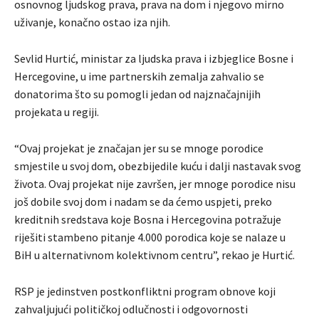
osnovnog ljudskog prava, prava na dom i njegovo mirno
uživanje, konačno ostao iza njih.
Sevlid Hurtić, ministar za ljudska prava i izbjeglice Bosne i
Hercegovine, u ime partnerskih zemalja zahvalio se
donatorima što su pomogli jedan od najznačajnijih
projekata u regiji.
“Ovaj projekat je značajan jer su se mnoge porodice
smjestile u svoj dom, obezbijedile kuću i dalji nastavak svog
života. Ovaj projekat nije završen, jer mnoge porodice nisu
još dobile svoj dom i nadam se da ćemo uspjeti, preko
kreditnih sredstava koje Bosna i Hercegovina potražuje
riješiti stambeno pitanje 4.000 porodica koje se nalaze u
BiH u alternativnom kolektivnom centru”, rekao je Hurtić.
RSP je jedinstven postkonfliktni program obnove koji
zahvaljujući političkoj odlučnosti i odgovornosti