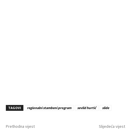
TAGOVI
regionalni stambeni program
sevlid hurtić
slide
Prethodna vijest
Slijedeća vijest