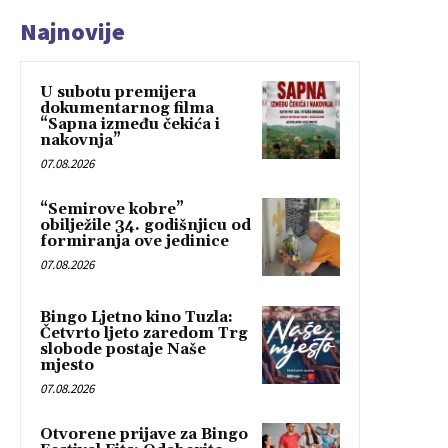
Najnovije
U subotu premijera
dokumentarnog filma
“Sapna između čekića i
nakovnja”
07.08.2026
“Semirove kobre”
obilježile 34. godišnjicu od
formiranja ove jedinice
07.08.2026
Bingo Ljetno kino Tuzla:
Četvrto ljeto zaredom Trg
slobode postaje Naše
mjesto
07.08.2026
Otvorene prijave za Bingo