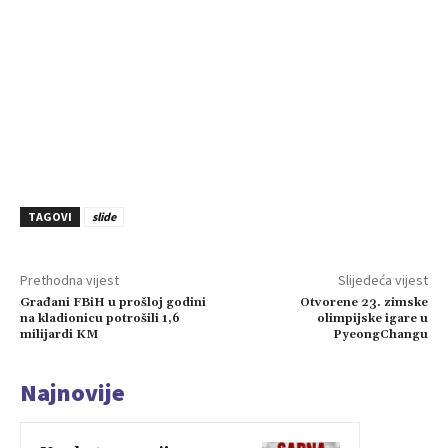
TAGOVI
slide
Prethodna vijest
Slijedeća vijest
Građani FBiH u prošloj godini
Otvorene 23. zimske
na kladionicu potrošili 1,6
olimpijske igare u
milijardi KM
PyeongChangu
Najnovije