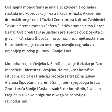
Ova sjajna monodrama je imala 35 izvođenja do sada i
nastala je u koprodukciji Teatra kabare Tuzla, Akademije
dramskih umjetnosti Tuzla i Centrom za kulturu Zavidovići.
Tekst je prema romanu Safeta Sijarića dramatizirao Hasan
Džafić. Ova predstava je ujedno i praizvedba ovog teksta čiji
glavni lik Arslana Šipovčanina tumači mr. umjetnosti Irfan
Kasumović koji je na za ovu ulogu osvojio nagradu za
najboljeg mladog glumca u Banjoj Luci.
Monodrama je o čovjeku iz Sandžaka, ali je itekako priča o
metafizici i identitetu čovjeka. Naime, kroz komične
situacije, običaje i tradiciju proteže se tragična ljubav
Arslana Šipovčanina prema Saniji, ženi njegovoga brata.
Život i priča Sanije i Arslana sadrži niz komičnih, životnih i
tragičnih slika koje sigurno nikoga ne ostavljaju
ravnodušnim.