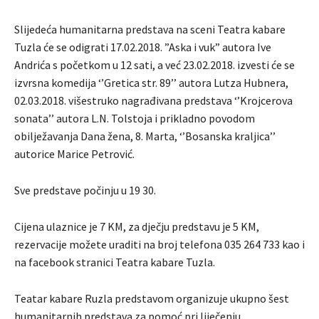
Slijedeća humanitarna predstava na sceni Teatra kabare
Tuzla će se odigrati 17.02.2018. ”Aska i vuk” autora Ive
Andrića s početkom u 12 sati, a već 23.02.2018. izvesti će se
izvrsna komedija ‘’Gretica str. 89’’ autora Lutza Hubnera,
02.03.2018. višestruko nagrađivana predstava ‘’Krojcerova
sonata’’ autora L.N. Tolstoja i prikladno povodom
obilježavanja Dana žena, 8. Marta, ‘’Bosanska kraljica’’
autorice Marice Petrović.
Sve predstave počinju u 19 30.
Cijena ulaznice je 7 KM, za dječju predstavu je 5 KM,
rezervacije možete uraditi na broj telefona 035 264 733 kao i
na facebook stranici Teatra kabare Tuzla.
Teatar kabare Ruzla predstavom organizuje ukupno šest
humanitarnih predstava za pomoć pri liječenju