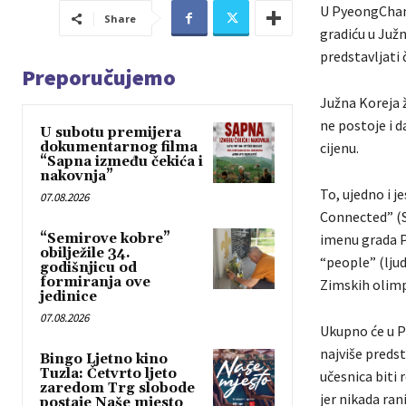
U PyeongChang
Share
gradiću u Južn
predstavljati 
Preporučujemo
Južna Koreja 
ne postoje i 
U subotu premijera
dokumentarnog filma
cijenu.
“Sapna između čekića i
nakovnja”
To, ujedno i j
07.08.2026
Connected” (St
“Semirove kobre”
imenu grada P
obilježile 34.
“people” (ljud
godišnjicu od
formiranja ove
Zimskih olimp
jedinice
07.08.2026
Ukupno će u P
najviše preds
Bingo Ljetno kino
Tuzla: Četvrto ljeto
učesnica biti 
zaredom Trg slobode
jer nikada ran
postaje Naše mjesto