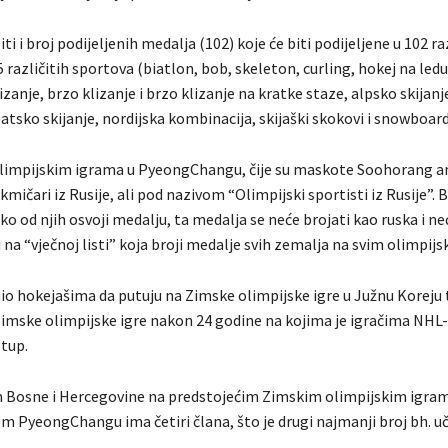
ti i broj podijeljenih medalja (102) koje će biti podijeljene u 102 ra
15 različitih sportova (biatlon, bob, skeleton, curling, hokej na led
zanje, brzo klizanje i brzo klizanje na kratke staze, alpsko skijanj
atsko skijanje, nordijska kombinacija, skijaški skokovi i snowboard
limpijskim igrama u PyeongChangu, čije su maskote Soohorang a
kmičari iz Rusije, ali pod nazivom “Olimpijski sportisti iz Rusije”. Bi
 ko od njih osvoji medalju, ta medalja se neće brojati kao ruska i ne
ji na “vječnoj listi” koja broji medalje svih zemalja na svim olimpij
io hokejašima da putuju na Zimske olimpijske igre u Južnu Koreju 
 zimske olimpijske igre nakon 24 godine na kojima je igračima NHL
tup.
m Bosne i Hercegovine na predstojećim Zimskim olimpijskim igra
m PyeongChangu ima četiri člana, što je drugi najmanji broj bh. u