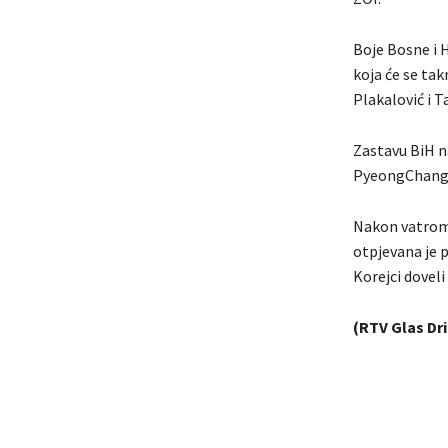
Boje Bosne i H
koja će se tak
Plakalović i T
Zastavu BiH n
PyeongChangu 
Nakon vatrome
otpjevana je 
Korejci doveli
(RTV Glas Dri