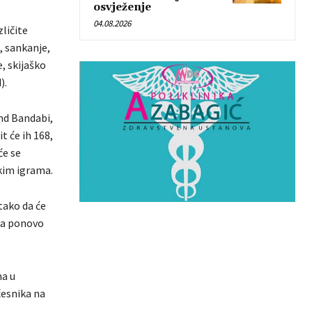
osvježenje
04.08.2026
zličite
u, sankanje,
e, skijaško
).
nd Bandabi,
t će ih 168,
će se
skim igrama.
tako da će
-a ponovo
ma u
česnika na