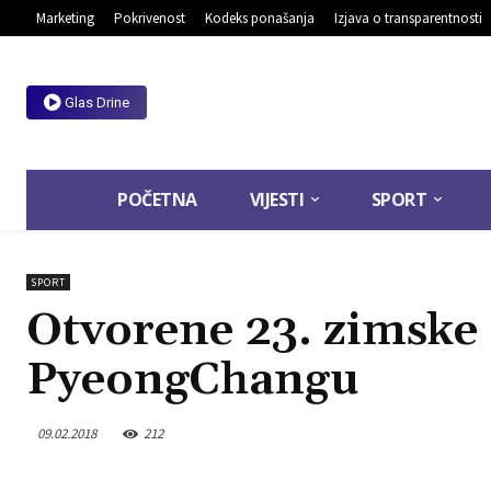
Marketing
Pokrivenost
Kodeks ponašanja
Izjava o transparentnosti
Glas Drine
POČETNA
VIJESTI
SPORT
SPORT
Otvorene 23. zimske 
PyeongChangu
09.02.2018
212