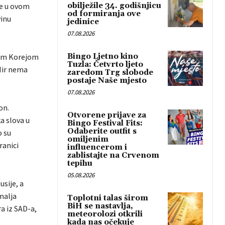
se u ovom
obilježile 34. godišnjicu
od formiranja ove
vinu
jedinice
07.08.2026
nom Korejom
Bingo Ljetno kino
Tuzla: Četvrto ljeto
Mir nema
zaredom Trg slobode
postaje Naše mjesto
07.08.2026
on.
Otvorene prijave za
ka slova u
Bingo Festival Fits:
Odaberite outfit s
o su
omiljenim
ranici
influencerom i
zablistajte na Crvenom
tepihu
05.08.2026
sije, a
malja
Toplotni talas širom
BiH se nastavlja,
ra iz SAD-a,
meteorolozi otkrili
kada nas očekuje