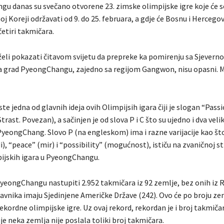
u danas su svečano otvorene 23. zimske olimpijske igre koje će 
oj Koreji održavati od 9. do 25. februara, a gdje će Bosnu i Hercego
četiri takmičara.
želi pokazati čitavom svijetu da prepreke ka pomirenju sa Sjever
da grad PyeongChangu, zajedno sa regijom Gangwon, nisu opasni. 
este jedna od glavnih ideja ovih Olimpijsih igara čiji je slogan “Passi
rast. Povezan), a sačinjen je od slova P i C što su ujedno i dva veli
yeongChang. Slovo P (na engleskom) ima i razne varijacije kao št
i), “peace” (mir) i “possibility” (mogućnost), ističu na zvaničnoj st
ijskih igara u PyeongChangu.
yeongChangu nastupiti 2.952 takmičara iz 92 zemlje, bez onih iz Ru
tavnika imaju Sjedinjene Američke Države (242). Ovo će po broju ze
rekordne olimpijske igre. Uz ovaj rekord, rekordan je i broj takmiča
ije neka zemlja nije poslala toliki broj takmičara.