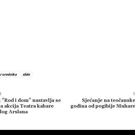
r urednika
slide
t
S
‘’Rod i dom’’ nastavlja se
Sjećanje na teočanske
 akcija Teatra kabare
godina od pogibije Muhar
log Arslana