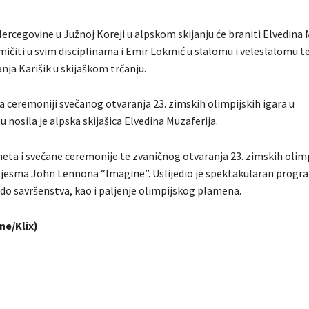
ercegovine u Južnoj Koreji u alpskom skijanju će braniti Elvedina 
mičiti u svim disciplinama i Emir Lokmić u slalomu i veleslalomu 
anja Karišik u skijaškom trčanju.
a ceremoniji svečanog otvaranja 23. zimskih olimpijskih igara u
nosila je alpska skijašica Elvedina Muzaferija.
ta i svečane ceremonije te zvaničnog otvaranja 23. zimskih olimp
pjesma John Lennona “Imagine”. Uslijedio je spektakularan progra
 do savršenstva, kao i paljenje olimpijskog plamena.
ne/Klix)