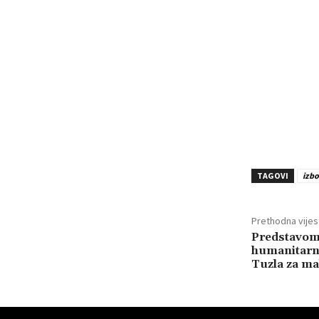
TAGOVI
izbo
Prethodna vijes
Predstavom 
humanitarna
Tuzla za ma