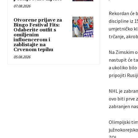
07.08.2026
Rekordan će bi
Otvorene prijave za
discipline iz 
Bingo Festival Fits:
umjetničko kli
Odaberite outfit s
omiljenim
trčanje, akrob
influencerom i
zablistajte na
Crvenom tepihu
Na Zimskim o
05.08.2026
nastupit će ta
a ukoliko bilo
pripojiti Rusi
NHL je zabran
ovo biti prve
zabranjen nas
Olimpijski ti
južnokorejsko
ZOI.