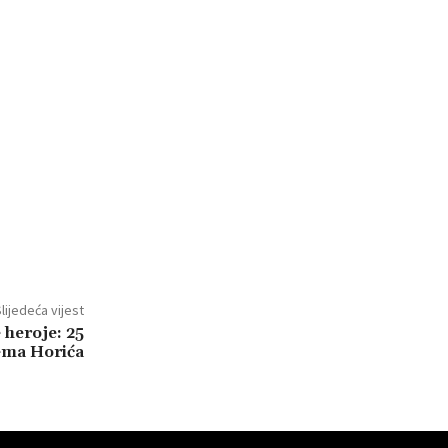
lijedeća vijest
 heroje: 25
ema Horića