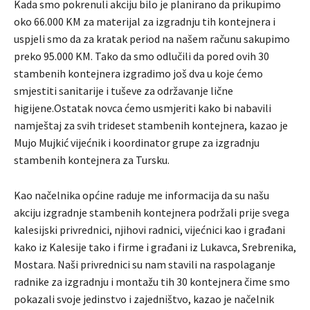
Kada smo pokrenuli akciju bilo je planirano da prikupimo
oko 66.000 KM za materijal za izgradnju tih kontejnera i
uspjeli smo da za kratak period na našem računu sakupimo
preko 95.000 KM. Tako da smo odlučili da pored ovih 30
stambenih kontejnera izgradimo još dva u koje ćemo
smjestiti sanitarije i tuševe za održavanje lične
higijene.Ostatak novca ćemo usmjeriti kako bi nabavili
namještaj za svih trideset stambenih kontejnera, kazao je
Mujo Mujkić vijećnik i koordinator grupe za izgradnju
stambenih kontejnera za Tursku.
Kao načelnika općine raduje me informacija da su našu
akciju izgradnje stambenih kontejnera podržali prije svega
kalesijski privrednici, njihovi radnici, vijećnici kao i građani
kako iz Kalesije tako i firme i građani iz Lukavca, Srebrenika,
Mostara. Naši privrednici su nam stavili na raspolaganje
radnike za izgradnju i montažu tih 30 kontejnera čime smo
pokazali svoje jedinstvo i zajedništvo, kazao je načelnik