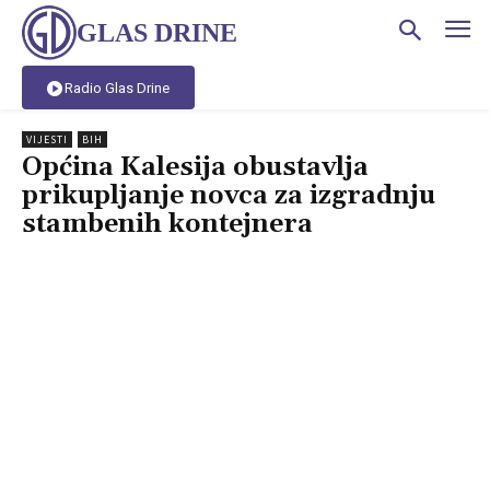
GLAS DRINE
Radio Glas Drine
VIJESTI
BIH
Općina Kalesija obustavlja
prikupljanje novca za izgradnju
stambenih kontejnera