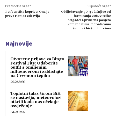
Prethodna vijest
Slijedeća vijest
Pet benefita koprive: Ona je
Obilježavanje 30. godišnjice od
prava riznica zdravlja
formiranja 206. viteške
brigade: Upriličena posjeta
komandatima, porodicama
šehida i bivšim borcima
Najnovije
Otvorene prijave za Bingo
Festival Fits: Odaberite
outfit s omiljenim
influencerom i zablistajte
na Crvenom tepihu
05.08.2026
Toplotni talas širom BiH
se nastavlja, meteorolozi
otkrili kada nas očekuje
osvježenje
04.08.2026