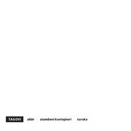
TAGOVI
slide
stambeni kontejneri
turska