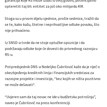
garancija koje RS može izdati u ovoj godini, potencijalno
opteretiti taj bh. entitet za još oko milijardu KM.
Stoga su u prvom dijelu sjednice, prošle sedmice, tražili da
se te, kako kažu, štetne i neprihvatljive odluke povuku, što
nije prihvaćeno.
Iz SNSD-a tvrde da ne stoje optužbe opozicije i da
podržavaju odluke koje će dovesti do privrednog razvoja u
RS-u.
Potpredsjednik DNS-a Nedeljko Čubrilović kaže da je riječ o
obezbjeđenju kreditnih linija i finansijskih sredstava za
razvojne projekte i investicije, “bez kojih se ništa pozitivno
ne može dešavati“.
“Uvjeren sam da taj novac ne ide u budžetsku potrošnju”,
naveo je Čubrilović na press konferenciji.