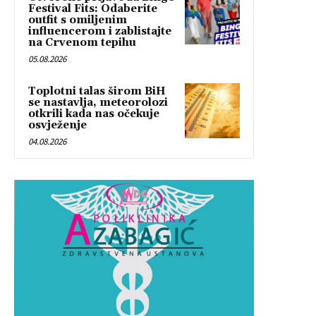
Festival Fits: Odaberite
outfit s omiljenim
influencerom i zablistajte
na Crvenom tepihu
05.08.2026
Toplotni talas širom BiH
se nastavlja, meteorolozi
otkrili kada nas očekuje
osvježenje
04.08.2026