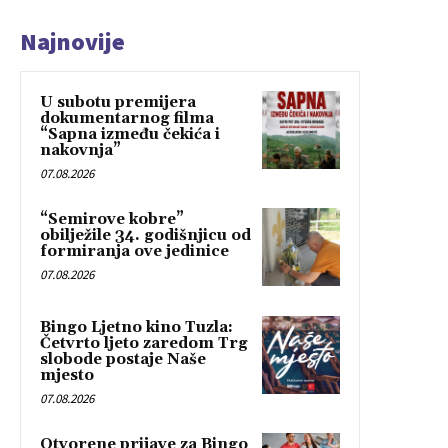
Najnovije
U subotu premijera
dokumentarnog filma
“Sapna između čekića i
nakovnja”
07.08.2026
“Semirove kobre”
obilježile 34. godišnjicu od
formiranja ove jedinice
07.08.2026
Bingo Ljetno kino Tuzla:
Četvrto ljeto zaredom Trg
slobode postaje Naše
mjesto
07.08.2026
Otvorene prijave za Bingo