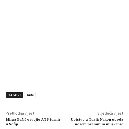
TAGOVI
slide
Prethodna vijest
Slijedeća vijest
Mirza Bašić osvojio ATP turnir
Ubistvo u Tuzli: Nakon uboda
u Sofiji
nožem preminuo muškarac