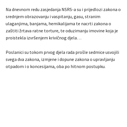
Na dnevnom redu zasjedanja NSRS-a su i prijedlozi zakona o
srednjem obrazovanju i vaspitanju, gasu, stranim
ulaganjima, banjama, hemikalijama te nacrti zakona o
zaštiti žrtava ratne torture, te oduzimanju imovine koja je
proistekla izvršenjem krivičnog djela…
Poslanici su tokom prvog djela rada prošle sedmice usvojili
svega dva zakona, izmjene i dopune zakona o upravljanju
otpadom i o koncesijama, oba po hitnom postupku.