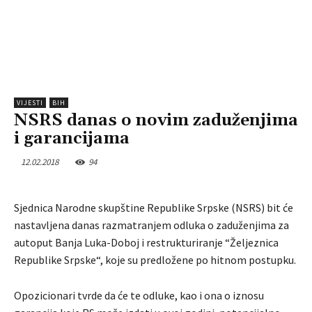
VIJESTI
BIH
NSRS danas o novim zaduženjima
i garancijama
12.02.2018
94
Sjednica Narodne skupštine Republike Srpske (NSRS) bit će
nastavljena danas razmatranjem odluka o zaduženjima za
autoput Banja Luka-Doboj i restrukturiranje “Željeznica
Republike Srpske“, koje su predložene po hitnom postupku.
Opozicionari tvrde da će te odluke, kao i ona o iznosu