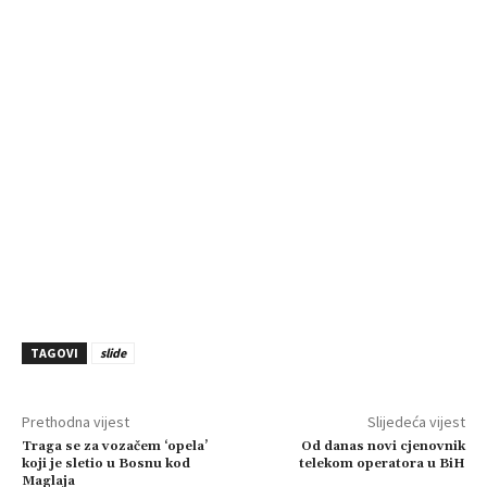
TAGOVI
slide
Prethodna vijest
Slijedeća vijest
Traga se za vozačem ‘opela’
Od danas novi cjenovnik
koji je sletio u Bosnu kod
telekom operatora u BiH
Maglaja