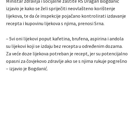
Ministar zdravlja i socijalne zaštite RS Dragan Bogdanić
izjavio je kako se želi spriječiti neovlašteno korištenje
lijekova, te da će inspekcije pojačano kontrolirati izdavanje
recepta i kupovinu lijekova s njima, prenosi Srna.
– Svi oni lijekovi poput kafetina, brufena, aspirina i andola
su lijekovi koji se izdaju bez recepta u određenim dozama.
Za veće doze lijekova potreban je recept, jer su potencijalno
opasni za čovjekovo zdravlje ako se s njima rukuje pogrešno
– izjavio je Bogdanić.