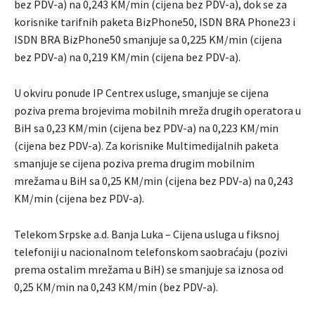
bez PDV-a) na 0,243 KM/min (cijena bez PDV-a), dok se za
korisnike tarifnih paketa BizPhone50, ISDN BRA Phone23 i
ISDN BRA BizPhone50 smanjuje sa 0,225 KM/min (cijena
bez PDV-a) na 0,219 KM/min (cijena bez PDV-a).
U okviru ponude IP Centrex usluge, smanjuje se cijena
poziva prema brojevima mobilnih mreža drugih operatora u
BiH sa 0,23 KM/min (cijena bez PDV-a) na 0,223 KM/min
(cijena bez PDV-a). Za korisnike Multimedijalnih paketa
smanjuje se cijena poziva prema drugim mobilnim
mrežama u BiH sa 0,25 KM/min (cijena bez PDV-a) na 0,243
KM/min (cijena bez PDV-a).
Telekom Srpske a.d. Banja Luka – Cijena usluga u fiksnoj
telefoniji u nacionalnom telefonskom saobraćaju (pozivi
prema ostalim mrežama u BiH) se smanjuje sa iznosa od
0,25 КМ/min na 0,243 КМ/min (bez PDV-а).