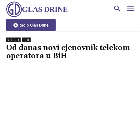
GLAS DRINE
Radio Glas Drine
VIJESTI
BIH
Od danas novi cjenovnik telekom
operatora u BiH