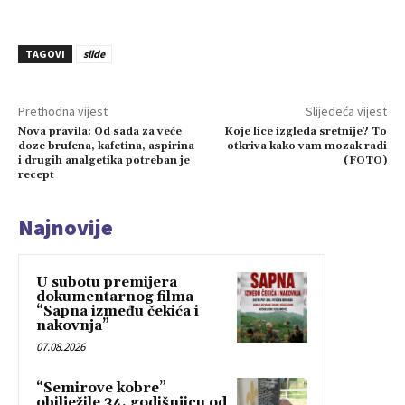
TAGOVI
slide
Prethodna vijest
Slijedeća vijest
Nova pravila: Od sada za veće
Koje lice izgleda sretnije? To
doze brufena, kafetina, aspirina
otkriva kako vam mozak radi
i drugih analgetika potreban je
(FOTO)
recept
Najnovije
U subotu premijera
dokumentarnog filma
“Sapna između čekića i
nakovnja”
07.08.2026
“Semirove kobre”
obilježile 34. godišnjicu od