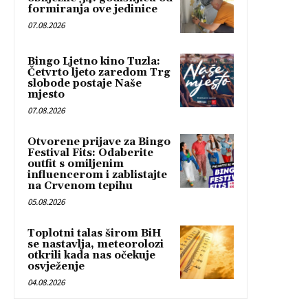
formiranja ove jedinice
07.08.2026
Bingo Ljetno kino Tuzla:
Četvrto ljeto zaredom Trg
slobode postaje Naše
mjesto
07.08.2026
Otvorene prijave za Bingo
Festival Fits: Odaberite
outfit s omiljenim
influencerom i zablistajte
na Crvenom tepihu
05.08.2026
Toplotni talas širom BiH
se nastavlja, meteorolozi
otkrili kada nas očekuje
osvježenje
04.08.2026