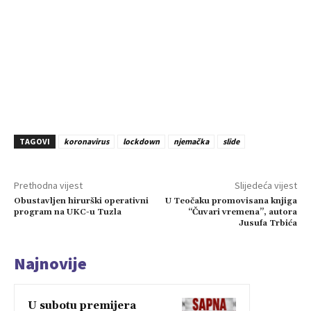
TAGOVI
koronavirus
lockdown
njemačka
slide
Prethodna vijest
Slijedeća vijest
Obustavljen hirurški operativni
U Teočaku promovisana knjiga
program na UKC-u Tuzla
“Čuvari vremena”, autora
Jusufa Trbića
Najnovije
U subotu premijera