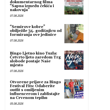
dokumentarnog filma
“Sapna između čekića i
nakovnja”
07.08.2026
“Semirove kobre”
obilježile 34. godišnjicu od
formiranja ove jedinice
07.08.2026
Bingo Ljetno kino Tuzla:
Četvrto ljeto zaredom Trg
slobode postaje Naše
mjesto
07.08.2026
Otvorene prijave za Bingo
Festival Fits: Odaberite
outfit s omiljenim
influencerom i zablistajte
na Crvenom tepihu
05.08.2026