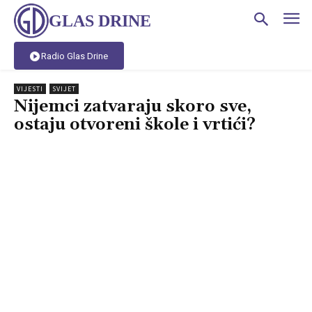
GLAS DRINE
Radio Glas Drine
VIJESTI
SVIJET
Nijemci zatvaraju skoro sve,
ostaju otvoreni škole i vrtići?