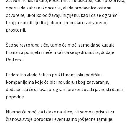
zatvori fitnes lokale, kockarnice i bioskope, kao i pozorišta,
operu i da zabrani koncerte, ali da prodavnice ostanu
otvorene, ukoliko održavaju higijenu, kao i da se ograniči
broj prisutnih ljudi u jednom trenutku u zatvorenoj
prostoriji.
Što se restorana tiče, tamo će moći samo da se kupuje
hrana za ponijeti i neće moći da se sjedi unutra, dodaje
Rojters.
Federalna vlada želi da pruži finansijsku podršku
kompanijama koje će biti na udaru zbog zatvaranja,
dodajući da će se ovaj program prezentovati javnosti danas
popodne.
Nijemci će moći da izlaze na ulice, ali samo u prisustvu
članova svoje porodice i eventualno još jedne familije.