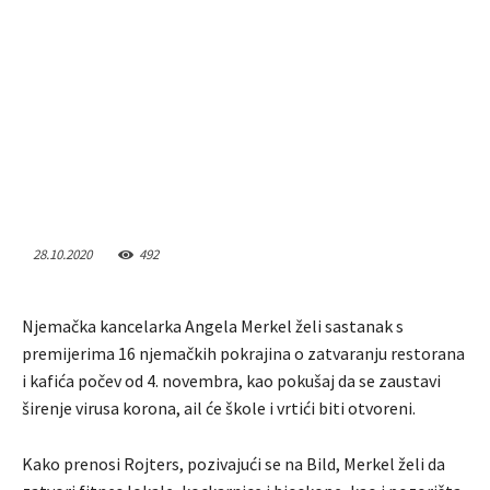
28.10.2020
492
Njemačka kancelarka Angela Merkel želi sastanak s
premijerima 16 njemačkih pokrajina o zatvaranju restorana
i kafića počev od 4. novembra, kao pokušaj da se zaustavi
širenje virusa korona, ail će škole i vrtići biti otvoreni.
Kako prenosi Rojters, pozivajući se na Bild, Merkel želi da