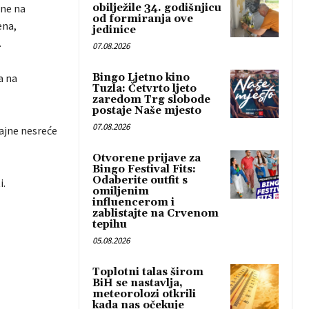
dne na
obilježile 34. godišnjicu
od formiranja ove
ena,
jedinice
.
07.08.2026
a na
Bingo Ljetno kino
Tuzla: Četvrto ljeto
zaredom Trg slobode
postaje Naše mjesto
07.08.2026
ćajne nesreće
Otvorene prijave za
Bingo Festival Fits:
Odaberite outfit s
i.
omiljenim
influencerom i
zablistajte na Crvenom
tepihu
05.08.2026
Toplotni talas širom
BiH se nastavlja,
meteorolozi otkrili
kada nas očekuje