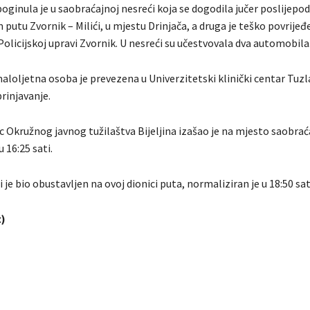
oginula je u saobraćajnoj nesreći koja se dogodila jučer poslijepo
utu Zvornik – Milići, u mjestu Drinjača, a druga je teško povrijeđ
 Policijskoj upravi Zvornik. U nesreći su učestvovala dva automobila
aloljetna osoba je prevezena u Univerzitetski klinički centar Tuzl
rinjavanje.
c Okružnog javnog tužilaštva Bijeljina izašao je na mjesto saobra
u 16:25 sati.
i je bio obustavljen na ovoj dionici puta, normaliziran je u 18:50 sat
)