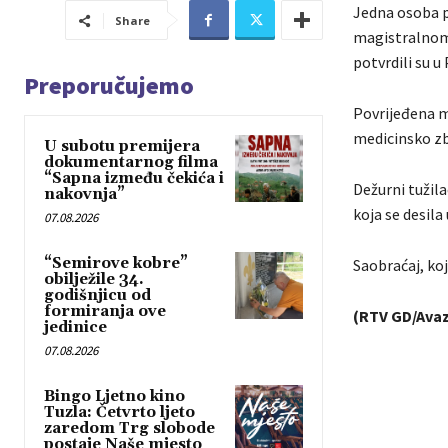
Jedna osoba p
Share
magistralnom p
potvrdili su u
Preporučujemo
Povrijeđena m
medicinsko zb
U subotu premijera
dokumentarnog filma
“Sapna između čekića i
Dežurni tužila
nakovnja”
koja se desila 
07.08.2026
“Semirove kobre”
Saobraćaj, koj
obilježile 34.
godišnjicu od
formiranja ove
(RTV GD/Avaz
jedinice
07.08.2026
Bingo Ljetno kino
Tuzla: Četvrto ljeto
zaredom Trg slobode
postaje Naše mjesto