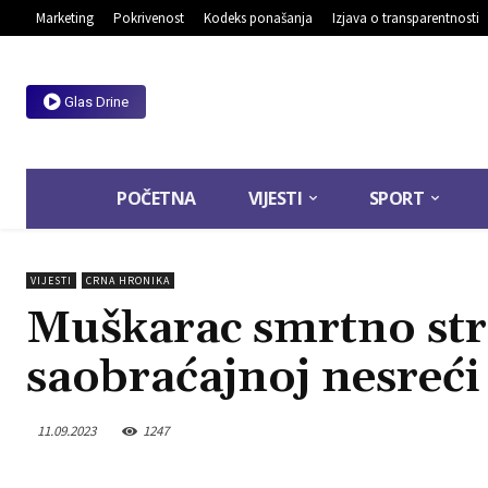
Marketing
Pokrivenost
Kodeks ponašanja
Izjava o transparentnosti
Glas Drine
POČETNA
VIJESTI
SPORT
VIJESTI
CRNA HRONIKA
Muškarac smrtno str
saobraćajnoj nesreći
11.09.2023
1247