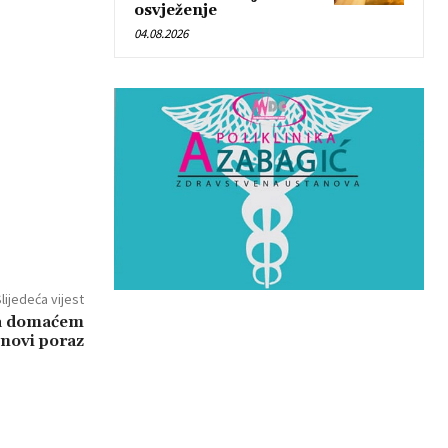
osvježenje
04.08.2026
lijedeća vijest
na domaćem
 novi poraz