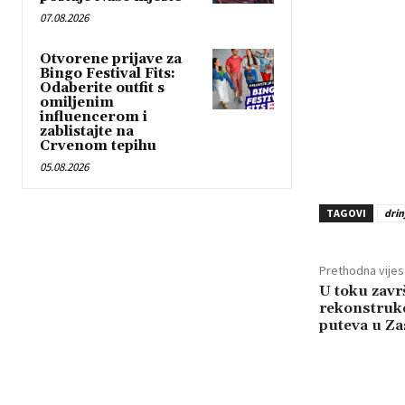
07.08.2026
Otvorene prijave za
Bingo Festival Fits:
Odaberite outfit s
omiljenim
influencerom i
zablistajte na
Crvenom tepihu
05.08.2026
TAGOVI
drin
Prethodna vijes
U toku zavr
rekonstrukci
puteva u Z