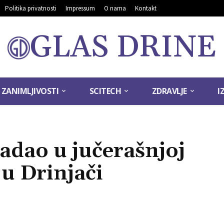
Politika privatnosti
Impressum
O nama
Kontakt
GLAS DRINE
ZANIMLJIVOSTI
SCITECH
ZDRAVLJE
I
adao u jučerašnjoj
 u Drinjači