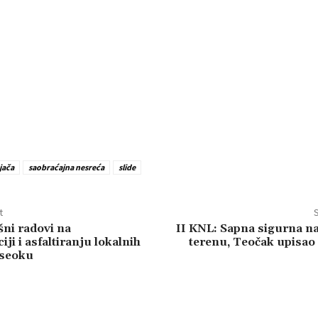
jača
saobraćajna nesreća
slide
t
S
šni radovi na
II KNL: Sapna sigurna 
ji i asfaltiranju lokalnih
terenu, Teočak upisao
aseoku