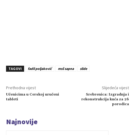
TAGOVI
fadil poljaković
msš sapna
slide
Prethodna vijest
Slijedeća vijest
Učenicima u Cerskoj uručeni
Srebrenica: Izgradnja i
tableti
rekonstrukcija kuća za 26
porodica
Najnovije