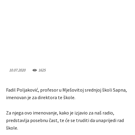
10.07.2020
1625
Fadil Poljaković, profesor u Mješovitoj srednjoj školi Sapna,
imenovan je za direktora te škole.
Za njega ovo imenovanje, kako je izjavio za naš radio,
predstavlja posebnu čast, te će se truditi da unaprijedi rad
škole.