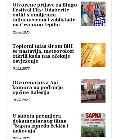
Otvorene prijave za Bingo
Festival Fits: Odaberite
outfit s omiljenim
influencerom i zablistajte
na Crvenom tepihu
05.08.2026
Toplotni talas širom BiH
se nastavlja, meteorolozi
otkrili kada nas očekuje
osvježenje
04.08.2026
Otvorena prva Api
komora na području
općine Kalesija
04.08.2026
U subotu premijera
dokumentarnog filma
“Sapna između čekića i
nakovnja”
03.08.2026