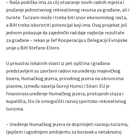
– Naša podrška ima za cilj otvaranje novih radnih mjesta i
pružanje jedinstvenog rekreativnog resursa za građane, ali i
turiste. Turizam može i treba biti izvor ekonomskog rasta,
a BiH treba iskoristiti potencijal koji ima. Ovaj projekat još
jednom pokazuje da zajednički rad daje najbolje rezultate
za građane – rekao je šef Kooperacija u Delegaciji Evropske
unije u BiH Stefano Ellero.
U prisustvu lokalnih vlasti iz pet opština i građana
predstavljeni su završeni radovi na uređenju majevičkog
bisera, Humačkog jezera, prirodnog jezera na obroncima
planine, između naselja Gornji Humci i Sitari. EU je
finansirala uređenje Humačkog jezera, pristupnih staza i
kupališta, što će omogućilti razvoj sportsko-rekreativnog
turizma.
– Uređenje Humačkog jezera će doprinijeti razvoju turizma,
ljepšem i ugodnijem ambijentu za boravak u netaknutoj