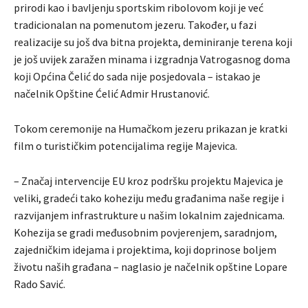
prirodi kao i bavljenju sportskim ribolovom koji je već
tradicionalan na pomenutom jezeru. Također, u fazi
realizacije su još dva bitna projekta, deminiranje terena koji
je još uvijek zaražen minama i izgradnja Vatrogasnog doma
koji Općina Čelić do sada nije posjedovala – istakao je
načelnik Opštine Ćelić Admir Hrustanović.
Tokom ceremonije na Humačkom jezeru prikazan je kratki
film o turističkim potencijalima regije Majevica.
– Značaj intervencije EU kroz podršku projektu Majevica je
veliki, gradeći tako koheziju među građanima naše regije i
razvijanjem infrastrukture u našim lokalnim zajednicama.
Kohezija se gradi međusobnim povjerenjem, saradnjom,
zajedničkim idejama i projektima, koji doprinose boljem
životu naših građana – naglasio je načelnik opštine Lopare
Rado Savić.