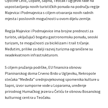
Opštine Čelić, Lopare, Sapna, Teočak i Ugljevik rade na
uspostavljanju novih turističkih ponuda na području regije
Majevica i Podmajevica s ciljem otvaranja novih radnih
mjesta i poslovnih mogućnosti u ovom dijelu zemlje.
Regija Majevice i Podmajevice ima brojne prednosti za
turiste, uključujući bogatu gastronomsku ponudu, seoski
turizam, te mogućnosti za biciklizam i trail trčanje.
Međutim, prilike za dalji razvoj turizma ograničene su
neadekvatnom infrastrukturom.
S ciljem pružanja podrške, EU finansira obnovu
Planinarskog doma Crveno Brdo u Ugljeviku, Nekropole
stećaka “Međeđa” srednjovjekovnog spomenika kulture u
Sapni, izvor sumporne vode u Loparama, uređenje
prirodnog Humačkog jezera u Čeliću te obnovu Bosanskog
kulturnog centra u Teočaku.