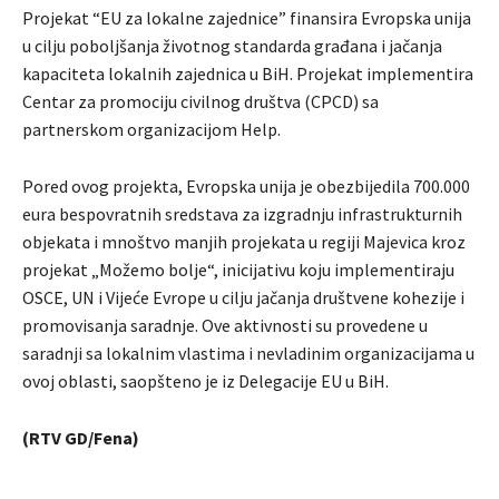
Projekat “EU za lokalne zajednice” finansira Evropska unija
u cilju poboljšanja životnog standarda građana i jačanja
kapaciteta lokalnih zajednica u BiH. Projekat implementira
Centar za promociju civilnog društva (CPCD) sa
partnerskom organizacijom Help.
Pored ovog projekta, Evropska unija je obezbijedila 700.000
eura bespovratnih sredstava za izgradnju infrastrukturnih
objekata i mnoštvo manjih projekata u regiji Majevica kroz
projekat „Možemo bolje“, inicijativu koju implementiraju
OSCE, UN i Vijeće Evrope u cilju jačanja društvene kohezije i
promovisanja saradnje. Ove aktivnosti su provedene u
saradnji sa lokalnim vlastima i nevladinim organizacijama u
ovoj oblasti, saopšteno je iz Delegacije EU u BiH.
(RTV GD/Fena)