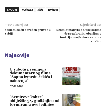
TAGOVI
majevica
slide
turizam
Prethodna vijest
Slijedeća vijest
Salki Zildžiću određen pritvor u
Schmidt najavio odluke kojima
Srbiji
će se zabraniti obavljanje
funkcija osuđenima za ratne
zločine
Najnovije
U subotu premijera
dokumentarnog filma
“Sapna između čekića i
nakovnja”
07.08.2026
“Semirove kobre”
obilježile 34. godišnjicu od
formiranja ove jedinice