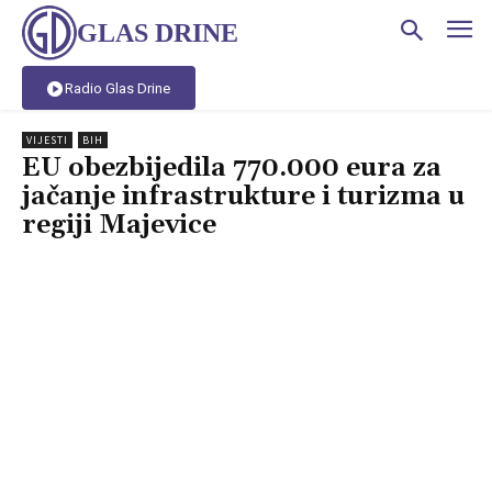
GLAS DRINE
Radio Glas Drine
VIJESTI
BIH
EU obezbijedila 770.000 eura za
jačanje infrastrukture i turizma u
regiji Majevice