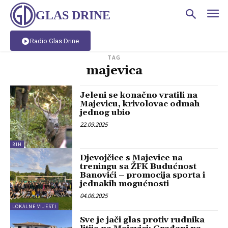
GLAS DRINE
Radio Glas Drine
TAG
majevica
Jeleni se konačno vratili na
Majevicu, krivolovac odmah
jednog ubio
22.09.2025
BIH
Djevojčice s Majevice na
treningu sa ŽFK Budućnost
Banovići – promocija sporta i
jednakih mogućnosti
04.06.2025
LOKALNE VIJESTI
Sve je jači glas protiv rudnika