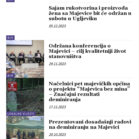
Sajam rukotvorina i proizvoda
žena sa Majevice bit će održan u
subotu u Ugljeviku
05.12.2023
BIH
Održana konferencija o
Majevici – cilj kvalitetniji život
stanovništva
29.11.2023
BIH
Načelnici pet majevičkih općina
o projektu “Majevica bez mina”
– Značajni rezultati
deminiranja
17.11.2023
LOKALNE VIJESTI
Prezentovani dosadašnji radovi
na deminiranju na Majevici
20.10.2023