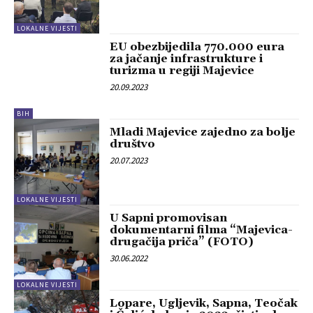
LOKALNE VIJESTI
EU obezbijedila 770.000 eura
za jačanje infrastrukture i
turizma u regiji Majevice
20.09.2023
BIH
Mladi Majevice zajedno za bolje
društvo
20.07.2023
LOKALNE VIJESTI
U Sapni promovisan
dokumentarni filma “Majevica-
drugačija priča” (FOTO)
30.06.2022
LOKALNE VIJESTI
Lopare, Ugljevik, Sapna, Teočak