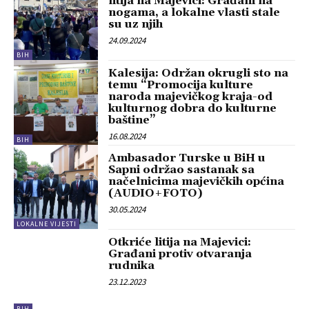
litija na Majevici: Građani na
nogama, a lokalne vlasti stale
su uz njih
24.09.2024
BIH
Kalesija: Održan okrugli sto na
temu “Promocija kulture
naroda majevičkog kraja-od
kulturnog dobra do kulturne
baštine”
16.08.2024
BIH
Ambasador Turske u BiH u
Sapni održao sastanak sa
načelnicima majevičkih općina
(AUDIO+FOTO)
30.05.2024
LOKALNE VIJESTI
Otkriće litija na Majevici:
Građani protiv otvaranja
rudnika
23.12.2023
BIH