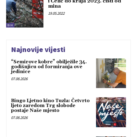
i Čelić do kraja 2023. čisti od
mina
19.05.2022
BIH
Najnovije vijesti
“Semirove kobre” obilježile 34.
godišnjicu od formiranja ove
jedinice
07.08.2026
Bingo Ljetno kino Tuzla: Četvrto
ljeto zaredom Trg slobode
postaje Naše mjesto
07.08.2026