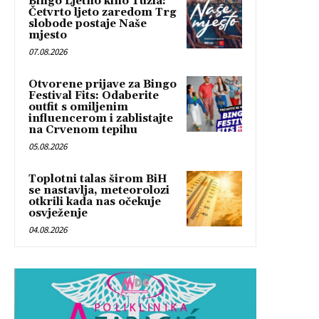
Bingo Ljetno kino Tuzla:
Četvrto ljeto zaredom Trg
slobode postaje Naše
mjesto
07.08.2026
Otvorene prijave za Bingo
Festival Fits: Odaberite
outfit s omiljenim
influencerom i zablistajte
na Crvenom tepihu
05.08.2026
Toplotni talas širom BiH
se nastavlja, meteorolozi
otkrili kada nas očekuje
osvježenje
04.08.2026