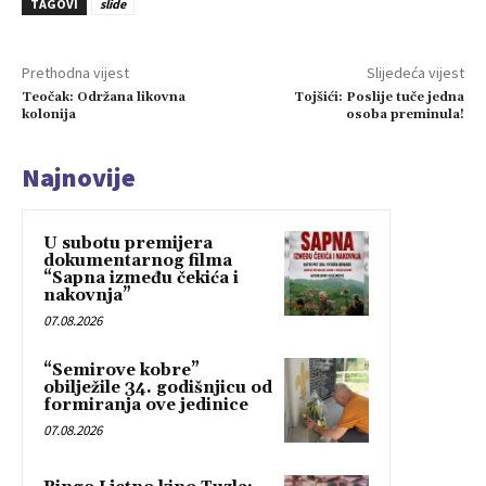
TAGOVI
slide
Prethodna vijest
Slijedeća vijest
Teočak: Održana likovna
Tojšići: Poslije tuče jedna
kolonija
osoba preminula!
Najnovije
U subotu premijera
dokumentarnog filma
“Sapna između čekića i
nakovnja”
07.08.2026
“Semirove kobre”
obilježile 34. godišnjicu od
formiranja ove jedinice
07.08.2026