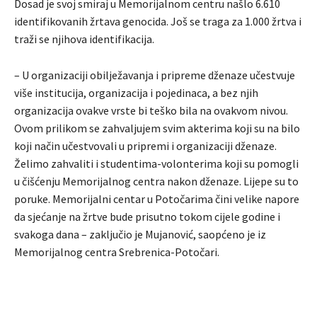
Dosad je svoj smiraj u Memorijalnom centru našlo 6.610
identifikovanih žrtava genocida. Još se traga za 1.000 žrtva i
traži se njihova identifikacija.
– U organizaciji obilježavanja i pripreme dženaze učestvuje
više institucija, organizacija i pojedinaca, a bez njih
organizacija ovakve vrste bi teško bila na ovakvom nivou.
Ovom prilikom se zahvaljujem svim akterima koji su na bilo
koji način učestvovali u pripremi i organizaciji dženaze.
Želimo zahvaliti i studentima-volonterima koji su pomogli
u čišćenju Memorijalnog centra nakon dženaze. Lijepe su to
poruke. Memorijalni centar u Potočarima čini velike napore
da sjećanje na žrtve bude prisutno tokom cijele godine i
svakoga dana – zaključio je Mujanović, saopćeno je iz
Memorijalnog centra Srebrenica-Potočari.