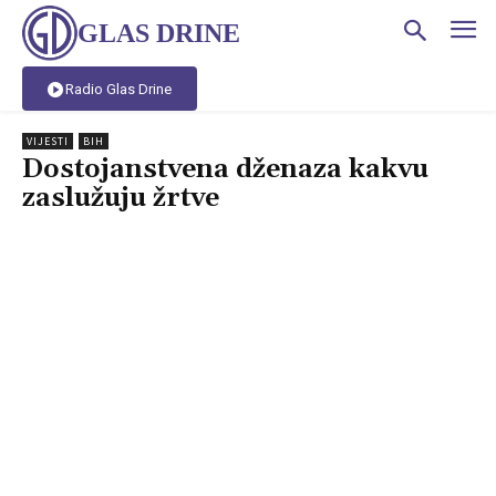
GLAS DRINE
Radio Glas Drine
VIJESTI
BIH
Dostojanstvena dženaza kakvu
zaslužuju žrtve