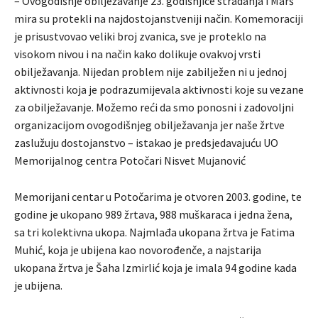
– Ovogodišnje obilježavanje 23. godišnjice stradanja i Marš
mira su protekli na najdostojanstveniji način. Komemoraciji
je prisustvovao veliki broj zvanica, sve je proteklo na
visokom nivou i na način kako dolikuje ovakvoj vrsti
obilježavanja. Nijedan problem nije zabilježen ni u jednoj
aktivnosti koja je podrazumijevala aktivnosti koje su vezane
za obilježavanje. Možemo reći da smo ponosni i zadovoljni
organizacijom ovogodišnjeg obilježavanja jer naše žrtve
zaslužuju dostojanstvo – istakao je predsjedavajuću UO
Memorijalnog centra Potočari Nisvet Mujanović
Memorijani centar u Potočarima je otvoren 2003. godine, te
godine je ukopano 989 žrtava, 988 muškaraca i jedna žena,
sa tri kolektivna ukopa. Najmlađa ukopana žrtva je Fatima
Muhić, koja je ubijena kao novorođenče, a najstarija
ukopana žrtva je Šaha Izmirlić koja je imala 94 godine kada
je ubijena.