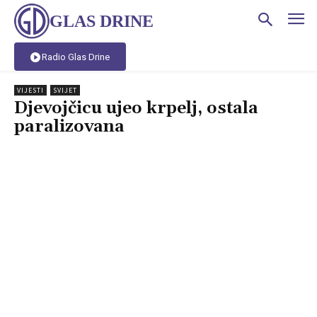
GLAS DRINE
Radio Glas Drine
VIJESTI
SVIJET
Djevojčicu ujeo krpelj, ostala
paralizovana