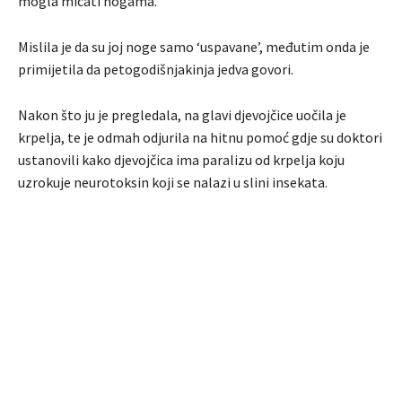
mogla micati nogama.
Mislila je da su joj noge samo ‘uspavane’, međutim onda je
primijetila da petogodišnjakinja jedva govori.
Nakon što ju je pregledala, na glavi djevojčice uočila je
krpelja, te je odmah odjurila na hitnu pomoć gdje su doktori
ustanovili kako djevojčica ima paralizu od krpelja koju
uzrokuje neurotoksin koji se nalazi u slini insekata.