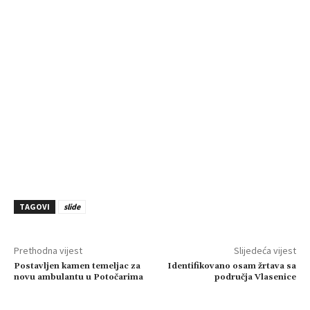
TAGOVI
slide
Prethodna vijest
Slijedeća vijest
Postavljen kamen temeljac za
Identifikovano osam žrtava sa
novu ambulantu u Potočarima
područja Vlasenice