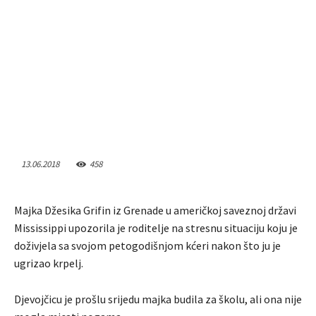
13.06.2018
458
Majka Džesika Grifin iz Grenade u američkoj saveznoj državi
Mississippi upozorila je roditelje na stresnu situaciju koju je
doživjela sa svojom petogodišnjom kćeri nakon što ju je
ugrizao krpelj.
Djevojčicu je prošlu srijedu majka budila za školu, ali ona nije