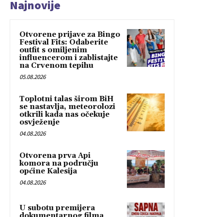
Najnovije
Otvorene prijave za Bingo
Festival Fits: Odaberite
outfit s omiljenim
influencerom i zablistajte
na Crvenom tepihu
05.08.2026
Toplotni talas širom BiH
se nastavlja, meteorolozi
otkrili kada nas očekuje
osvježenje
04.08.2026
Otvorena prva Api
komora na području
općine Kalesija
04.08.2026
U subotu premijera
dokumentarnog filma