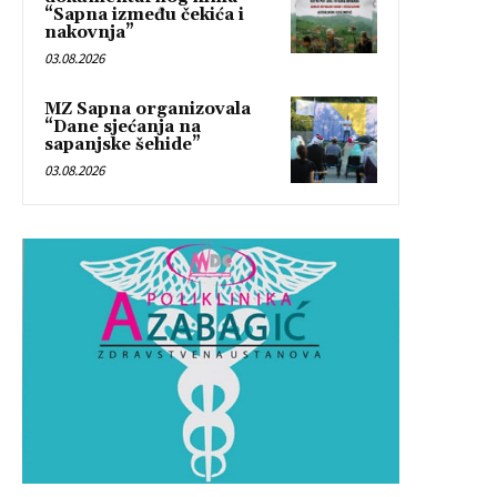
“Sapna između čekića i
nakovnja”
03.08.2026
MZ Sapna organizovala
“Dane sjećanja na
sapanjske šehide”
03.08.2026