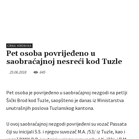
CRNA HRONIKA
Pet osoba povrijeđeno u
saobraćajnoj nesreći kod Tuzle
25.06.2018
645
Pet osoba je povrijeđeno u saobraćajnoj nezgodi na petlji
Šićki Brod kod Tuzle, saopšteno je danas iz Ministarstva
unutrašnjih poslova Tuzlanskog kantona.
U ovoj saobraćajnoj nezgodi povrijeđeni su vozač Passata
čiji su inicijali S.S. i njegov suvozač M.A. /53/ iz Tuzle, kao i