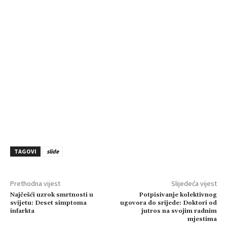
TAGOVI
slide
Prethodna vijest
Slijedeća vijest
Najčešći uzrok smrtnosti u
Potpisivanje kolektivnog
svijetu: Deset simptoma
ugovora do srijede: Doktori od
infarkta
jutros na svojim radnim
mjestima