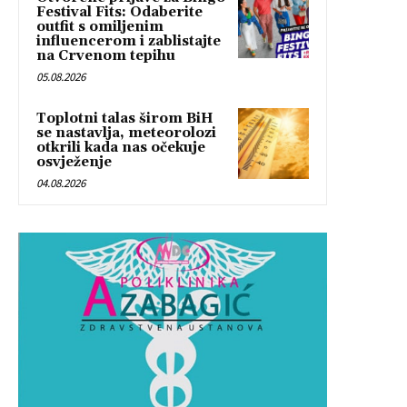
Festival Fits: Odaberite
outfit s omiljenim
influencerom i zablistajte
na Crvenom tepihu
05.08.2026
Toplotni talas širom BiH
se nastavlja, meteorolozi
otkrili kada nas očekuje
osvježenje
04.08.2026