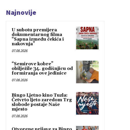
Najnovije
U subotu premijera
dokumentarnog filma
“Sapna između čekića i
nakovnja”
07.08.2026
“Semirove kobre”
obilježile 34. godišnjicu od
formiranja ove jedinice
07.08.2026
Bingo Ljetno kino Tuzla:
Četvrto ljeto zaredom Trg
slobode postaje Naše
mjesto
07.08.2026
Otvorene prijave za Bingo