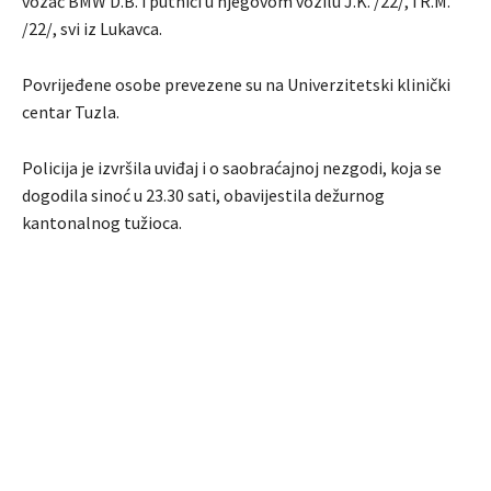
vozač BMW D.B. i putnici u njegovom vozilu J.K. /22/, i R.M.
/22/, svi iz Lukavca.
Povrijeđene osobe prevezene su na Univerzitetski klinički
centar Tuzla.
Policija je izvršila uviđaj i o saobraćajnoj nezgodi, koja se
dogodila sinoć u 23.30 sati, obavijestila dežurnog
kantonalnog tužioca.