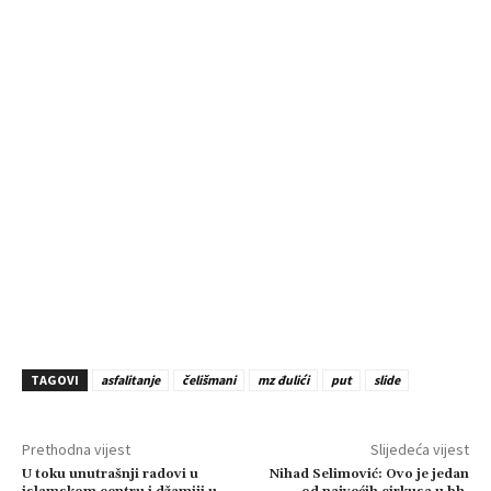
TAGOVI
asfalitanje
čelišmani
mz đulići
put
slide
Prethodna vijest
Slijedeća vijest
U toku unutrašnji radovi u
Nihad Selimović: Ovo je jedan