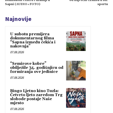
islamskom centru i džamiji u
od najvećih cirkusa u bh.
Sapni (AUDIO+FOTO)
sportu
Najnovije
U subotu premijera
dokumentarnog filma
“Sapna između čekića i
nakovnja”
07.08.2026
“Semirove kobre”
obilježile 34. godišnjicu od
formiranja ove jedinice
07.08.2026
Bingo Ljetno kino Tuzla:
Četvrto ljeto zaredom Trg
slobode postaje Naše
mjesto
07.08.2026