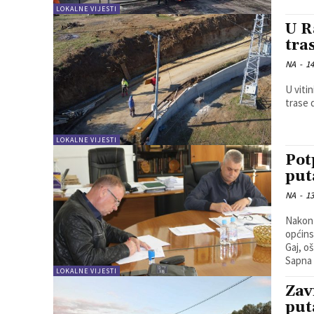
LOKALNE VIJESTI
U R
tra
NA
-
14
U viti
trase 
LOKALNE VIJESTI
Pot
put
NA
-
13
Nakon 
općins
Gaj, o
Sapna 
LOKALNE VIJESTI
Zav
put