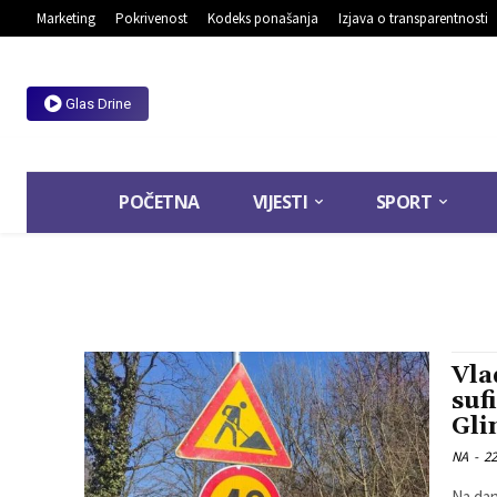
Marketing
Pokrivenost
Kodeks ponašanja
Izjava o transparentnosti
Glas Drine
POČETNA
VIJESTI
SPORT
Vla
suf
Gli
NA
-
22
Na dan