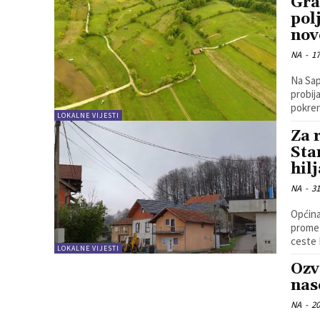
Gra
pol
nov
NA
-
17
Na Sap
probij
pokren
LOKALNE VIJESTI
Za 
Sta
hil
NA
-
31
Općina
promet
ceste N
LOKALNE VIJESTI
Ozv
nas
NA
-
20