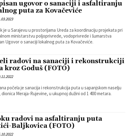
pisan ugovor o sanaciji i asfaltiranju
alnog puta za Kovačeviće
.03.2023
k je u Sarajevu u prostorijama Ureda za koordinaciju projekata pri
lnom ministarstvu poljoprivrede, vodoprivrede i šumarstva
an Ugovor o sanaciji lokalnog puta za Kovačeviće.
eli radovi na sanaciji i rekonstrukciji
a kroz Goduš (FOTO)
.11.2022
ana počela je sanacija i rekonstrukcija puta u sapanjskom naselju
 dionica Meraja-Rujevine, u ukupnoj dužini od 1 400 metara.
oku radovi na asfaltiranju puta
ići-Baljkovica (FOTO)
.10.2022