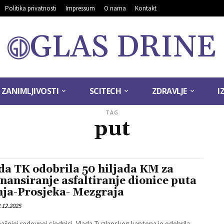
Politika privatnosti
Impressum
O nama
Kontakt
GLAS DRINE
ZANIMLJIVOSTI
SCITECH
ZDRAVLJE
I
TAG
put
da TK odobrila 50 hiljada KM za
inansiranje asfaltiranje dionice puta
nja-Prosjeka- Mezgraja
.12.2025
ašnjoj redovnoj sjednici, Vlada Tuzlanskog kantona je odobrila