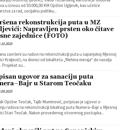
va u iznosu od 50.000,00 KM Opštini Ugljevik, kao učešće
rstva za rad, socijalnu politiku...
ršena rekonstrukcija puta u MZ
ljevići: Napravljen prsten oko čitave
sne zajednice (FOTO)
.10.2025
ana završeni su radovi na rekonstrukciji puta u sapanjskoj Mjesnoj
ici Kraljevići, na dionici od lokaliteta „Mehina meraja“ do naselja
. Projekat su...
pisan ugovor za sanaciju puta
era–Bajr u Starom Teočaku
.09.2025
ik Općine Teočak, Tajib Muminović, potpisao je ugovor o
nju radova na rekonstrukciji lokalnog puta Numera–Bajr u Mjesnoj
zajednici Stari Teočak. Nakon provedenog otvorenog postupka...