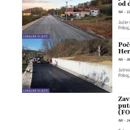
od 
NA
-
13
Jučer 
Priboj
LOKALNE VIJESTI
Poč
Her
NA
-
06
Jutros
Priboj
LOKALNE VIJESTI
Zav
put
(F
NA
-
14