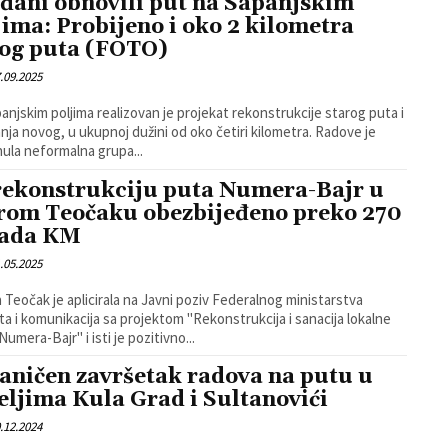
đani obnovili put na Sapanjskim
jima: Probijeno i oko 2 kilometra
og puta (FOTO)
.09.2025
anjskim poljima realizovan je projekat rekonstrukcije starog puta i
anja novog, u ukupnoj dužini od oko četiri kilometra. Radove je
ula neformalna grupa...
rekonstrukciju puta Numera-Bajr u
rom Teočaku obezbijeđeno preko 270
jada KM
.05.2025
 Teočak je aplicirala na Javni poziv Federalnog ministarstva
a i komunikacija sa projektom "Rekonstrukcija i sanacija lokalne
umera-Bajr" i isti je pozitivno...
aničen završetak radova na putu u
eljima Kula Grad i Sultanovići
.12.2024