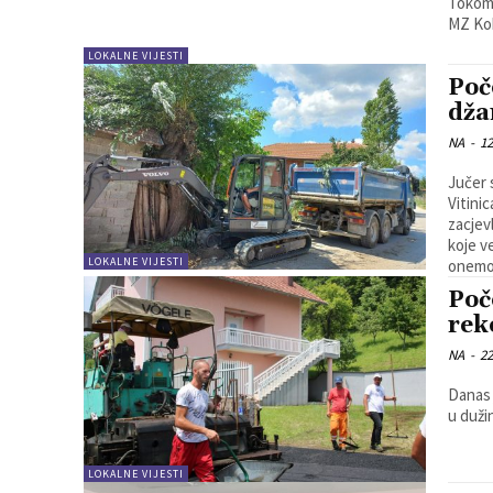
Tokom 
MZ Kob
LOKALNE VIJESTI
Poč
dža
NA
-
12
Jučer 
Vitinic
zacjev
koje v
LOKALNE VIJESTI
onemog
Poč
rek
NA
-
22
Danas 
u duži
LOKALNE VIJESTI