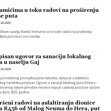
amićima u toku radovi na proširenju
se puta
.02.2024
ničkom naselju Ramići trenutno se izvode radovi na proširenju
dijela puta kroz ovo naselja.
pisan ugovor za sanaciju lokalnog
a u naselju Gaj
.02.2024
provedenog postupka javne nabavke, danas je u kabinetu
kog načelnika potpisan Ugovor o sanaciji lokalnog puta Vitinica –
štećenog tokom prirodne nesreće koja je zadesila prostore općine
u ljeto 2023. godine.
ršeni radovi na asfaltiranju dionice
a R456 od Malog Neuma do Hera, put