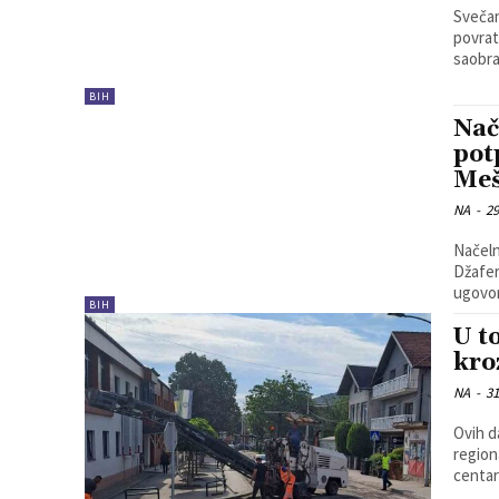
Svečan
povratni
saobra
BIH
Nač
pot
Meš
NA
-
29
Načeln
Džafer
ugovor 
BIH
U t
kro
NA
-
31
Ovih da
region
centar