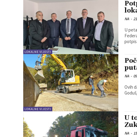
Pot
lok
NA
-
21
U peta
Federa
potpis
LOKALNE VIJESTI
Poč
put
NA
-
09
Ovih d
Goduš,
LOKALNE VIJESTI
U t
Zuk
NA
-
15