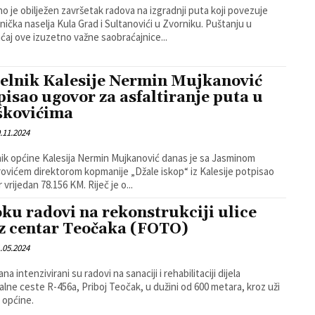
o je obilježen završetak radova na izgradnji puta koji povezuje
čka naselja Kula Grad i Sultanovići u Zvorniku. Puštanju u
ćaj ove izuzetno važne saobraćajnice...
elnik Kalesije Nermin Mujkanović
pisao ugovor za asfaltiranje puta u
kovićima
.11.2024
ik općine Kalesija Nermin Mujkanović danas je sa Jasminom
ovićem direktorom kopmanije „Džale iskop“ iz Kalesije potpisao
vrijedan 78.156 KM. Riječ je o...
oku radovi na rekonstrukciji ulice
z centar Teočaka (FOTO)
.05.2024
na intenzivirani su radovi na sanaciji i rehabilitaciji dijela
alne ceste R-456a, Priboj Teočak, u dužini od 600 metara, kroz uži
 općine.