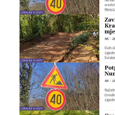
sredst
Minista
LOKALNE VIJESTI
Zav
Kra
mje
NA
-
18
Ovih d
zajedn
Svrake
LOKALNE VIJESTI
Pot
Num
NA
-
19
Načeln
izvođe
LOKALNE VIJESTI