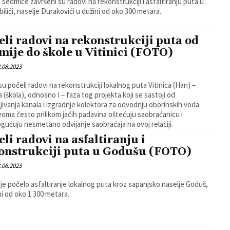
sedmice završeni su radovi na rekonstrukciji i asfaltiranju puta u
ilići, naselje Durakovići u dužini od oko 300 metara.
eli radovi na rekonstrukciji puta od
mije do škole u Vitinici (FOTO)
.08.2023
su počeli radovi na rekonstrukciji lokalnog puta Vitinica (Han) –
a (škola), odnosno I – faza tog projekta koji se sastoji od
ljivanja kanala i izgradnje kolektora za odvodnju oborinskih voda
eoma često prilikom jačih padavina oštećuju saobraćanicu i
ućuju nesmetano odvijanje saobraćaja na ovoj relaciji.
eli radovi na asfaltiranju i
onstrukciji puta u Godušu (FOTO)
.06.2023
je počelo asfaltiranje lokalnog puta kroz sapanjsko naselje Goduš,
ni od oko 1 300 metara.