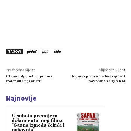
TAGOVI
goduš
put
slide
Prethodna vijest
Slijedeća vijest
10 zanimljivosti o ljudima
Najniža plata u Federaciji BiH
rođenima u januaru
povećana za 136 KM
Najnovije
U subotu premijera
dokumentarnog filma
“Sapna između čekića i
nakovnja”