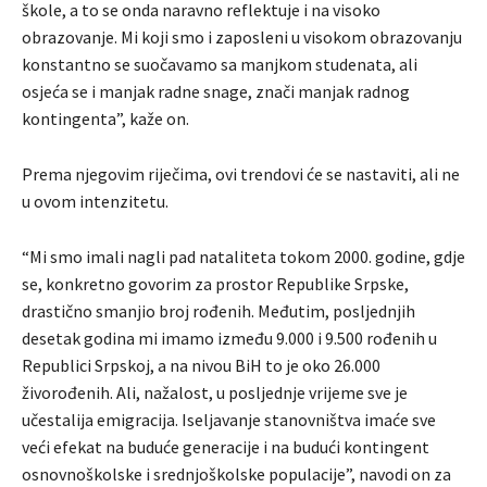
škole, a to se onda naravno reflektuje i na visoko
obrazovanje. Mi koji smo i zaposleni u visokom obrazovanju
konstantno se suočavamo sa manjkom studenata, ali
osjeća se i manjak radne snage, znači manjak radnog
kontingenta”, kaže on.
Prema njegovim riječima, ovi trendovi će se nastaviti, ali ne
u ovom intenzitetu.
“Mi smo imali nagli pad nataliteta tokom 2000. godine, gdje
se, konkretno govorim za prostor Republike Srpske,
drastično smanjio broj rođenih. Međutim, posljednjih
desetak godina mi imamo između 9.000 i 9.500 rođenih u
Republici Srpskoj, a na nivou BiH to je oko 26.000
živorođenih. Ali, nažalost, u posljednje vrijeme sve je
učestalija emigracija. Iseljavanje stanovništva imaće sve
veći efekat na buduće generacije i na budući kontingent
osnovnoškolske i srednjoškolske populacije”, navodi on za