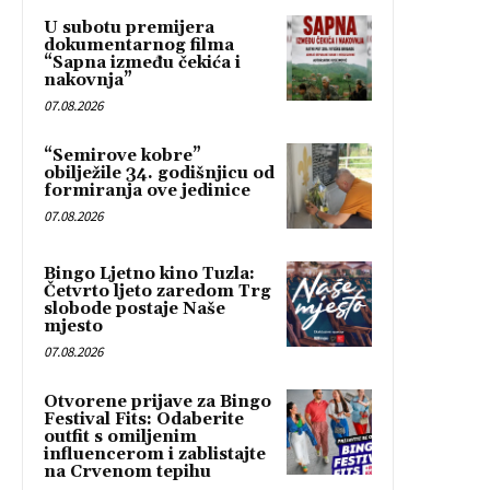
U subotu premijera
dokumentarnog filma
“Sapna između čekića i
nakovnja”
07.08.2026
“Semirove kobre”
obilježile 34. godišnjicu od
formiranja ove jedinice
07.08.2026
Bingo Ljetno kino Tuzla:
Četvrto ljeto zaredom Trg
slobode postaje Naše
mjesto
07.08.2026
Otvorene prijave za Bingo
Festival Fits: Odaberite
outfit s omiljenim
influencerom i zablistajte
na Crvenom tepihu