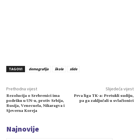
TAGOVI
demografija
škole
slide
Prethodna vijest
Slijedeća vijest
Rezolucija o Srebrenici ima
Prva liga TK-a: Pretukli sudiju,
podršku u UN-u, protiv Srbija,
pa ga zaključali u svlačionici
Rusija, Venecuela, Nikaragva i
Sjeverna Koreja
Najnovije