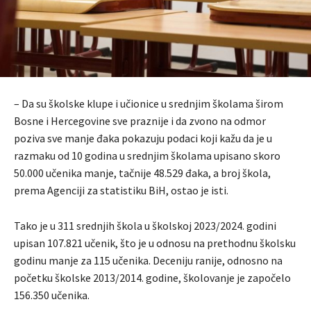
– Da su školske klupe i učionice u srednjim školama širom
Bosne i Hercegovine sve praznije i da zvono na odmor
poziva sve manje đaka pokazuju podaci koji kažu da je u
razmaku od 10 godina u srednjim školama upisano skoro
50.000 učenika manje, tačnije 48.529 đaka, a broj škola,
prema Agenciji za statistiku BiH, ostao je isti.
Tako je u 311 srednjih škola u školskoj 2023/2024. godini
upisan 107.821 učenik, što je u odnosu na prethodnu školsku
godinu manje za 115 učenika. Deceniju ranije, odnosno na
početku školske 2013/2014. godine, školovanje je započelo
156.350 učenika.