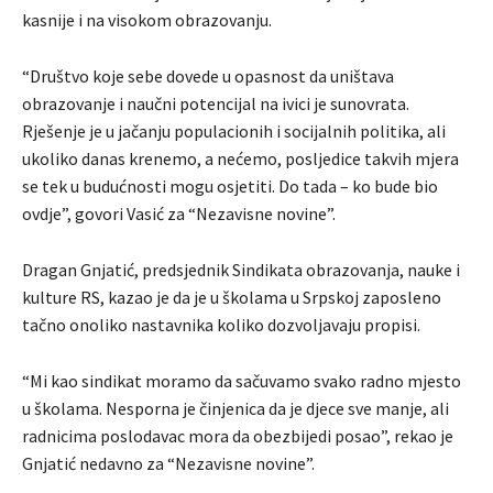
kasnije i na visokom obrazovanju.
“Društvo koje sebe dovede u opasnost da uništava
obrazovanje i naučni potencijal na ivici je sunovrata.
Rješenje je u jačanju populacionih i socijalnih politika, ali
ukoliko danas krenemo, a nećemo, posljedice takvih mjera
se tek u budućnosti mogu osjetiti. Do tada – ko bude bio
ovdje”, govori Vasić za “Nezavisne novine”.
Dragan Gnjatić, predsjednik Sindikata obrazovanja, nauke i
kulture RS, kazao je da je u školama u Srpskoj zaposleno
tačno onoliko nastavnika koliko dozvoljavaju propisi.
“Mi kao sindikat moramo da sačuvamo svako radno mjesto
u školama. Nesporna je činjenica da je djece sve manje, ali
radnicima poslodavac mora da obezbijedi posao”, rekao je
Gnjatić nedavno za “Nezavisne novine”.