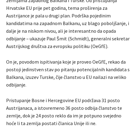
zemljama zapadnog Balkana i Turske. Od pristupanja
Hrvatske EU prije pet godina, tema proširenja za
Austrijance je pala u drugi plan. Podrška pojedinim
kandidatima na zapadnom Balkanu, uz blago poboljšanje, i
dalje je na niskom nivou, ali je interesantno da opada
odbijanje – ukazuje Paul Šmit (Schmidt), generalni sekretar
Austrijskog društva za evropsku politiku (OeGfE).
On je, povodom ispitivanja koje je proveo OeGfE, rekao da
postoji jedinstven stav po pitanju potencijalnih kandidata s
Balkana, izuzev Turske, čije članstvo u EU nailazi na veliko
odbijanje.
Pristupanje Bosne i Hercegovine EU podržava 31 posto
Austrijanaca, a istovremeno 36 posto odbija članstvo te
zemlje, dok je 24 posto reklo da im je potpuno svejedno
hoće li ta zemlja postati članica Unije ili ne.