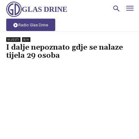
GLAS DRINE
Radio Glas Drine
VIJESTI
BIH
I dalje nepoznato gdje se nalaze
tijela 29 osoba