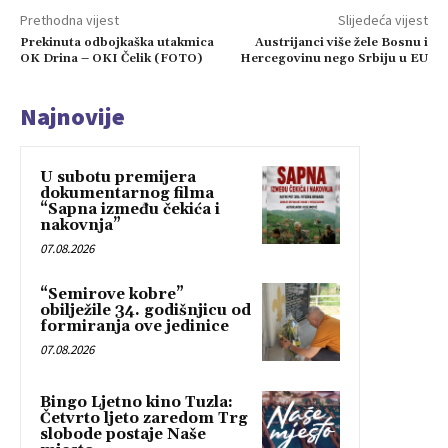
Prethodna vijest
Slijedeća vijest
Prekinuta odbojkaška utakmica
Austrijanci više žele Bosnu i
OK Drina – OKI Čelik (FOTO)
Hercegovinu nego Srbiju u EU
Najnovije
U subotu premijera
dokumentarnog filma
“Sapna između čekića i
nakovnja”
07.08.2026
“Semirove kobre”
obilježile 34. godišnjicu od
formiranja ove jedinice
07.08.2026
Bingo Ljetno kino Tuzla:
Četvrto ljeto zaredom Trg
slobode postaje Naše