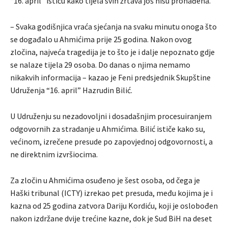
“16. april” ističu kako tijela svih žrtava još nisu pronađena.
– Svaka godišnjica vraća sjećanja na svaku minutu onoga što
se događalo u Ahmićima prije 25 godina. Nakon ovog
zločina, najveća tragedija je to što je i dalje nepoznato gdje
se nalaze tijela 29 osoba. Do danas o njima nemamo
nikakvih informacija – kazao je Feni predsjednik Skupštine
Udruženja “16. april” Hazrudin Bilić.
U Udruženju su nezadovoljni i dosadašnjim procesuiranjem
odgovornih za stradanje u Ahmićima. Bilić ističe kako su,
većinom, izrečene presude po zapovjednoj odgovornosti, a
ne direktnim izvršiocima.
Za zločin u Ahmićima osuđeno je šest osoba, od čega je
Haški tribunal (ICTY) izrekao pet presuda, među kojima je i
kazna od 25 godina zatvora Dariju Kordiću, koji je oslobođen
nakon izdržane dvije trećine kazne, dok je Sud BiH na deset