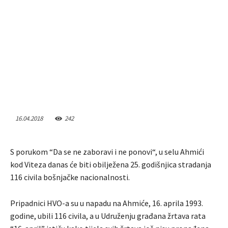
16.04.2018
242
S porukom “Da se ne zaboravi i ne ponovi“, u selu Ahmići
kod Viteza danas će biti obilježena 25. godišnjica stradanja
116 civila bošnjačke nacionalnosti.
Pripadnici HVO-a su u napadu na Ahmiće, 16. aprila 1993.
godine, ubili 116 civila, a u Udruženju građana žrtava rata