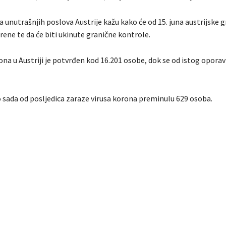
a unutrašnjih poslova Austrije kažu kako će od 15. juna austrijske g
ene te da će biti ukinute granične kontrole.
ona u Austriji je potvrđen kod 16.201 osobe, dok se od istog oporav
do sada od posljedica zaraze virusa korona preminulu 629 osoba.