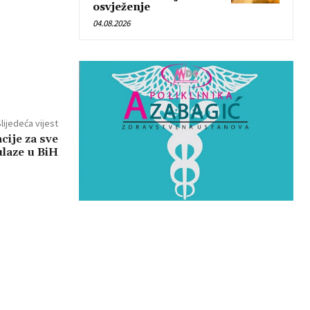
osvježenje
04.08.2026
lijedeća vijest
cije za sve
ulaze u BiH