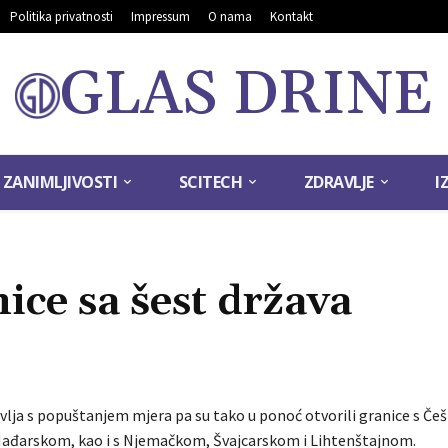
Politika privatnosti
Impressum
O nama
Kontakt
GLAS DRINE
ZANIMLJIVOSTI
SCITECH
ZDRAVLJE
I
nice sa šest država
avlja s popuštanjem mjera pa su tako u ponoć otvorili granice s Če
ađarskom, kao i s Njemačkom, Švajcarskom i Lihtenštajnom.