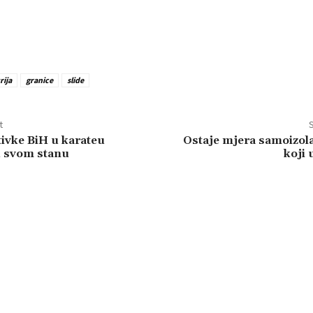
rija
granice
slide
t
S
ivke BiH u karateu
Ostaje mjera samoizola
u svom stanu
koji 