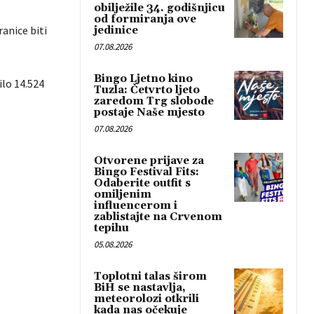
obilježile 34. godišnjicu
od formiranja ove
ranice biti
jedinice
07.08.2026
Bingo Ljetno kino
ilo 14.524
Tuzla: Četvrto ljeto
zaredom Trg slobode
postaje Naše mjesto
07.08.2026
Otvorene prijave za
Bingo Festival Fits:
Odaberite outfit s
omiljenim
influencerom i
zablistajte na Crvenom
tepihu
05.08.2026
Toplotni talas širom
BiH se nastavlja,
meteorolozi otkrili
kada nas očekuje