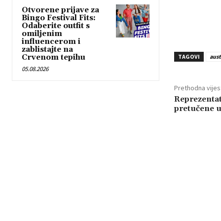
Otvorene prijave za
Bingo Festival Fits:
Odaberite outfit s
omiljenim
influencerom i
zablistajte na
Crvenom tepihu
TAGOVI
aust
05.08.2026
Prethodna vijes
Reprezentat
pretučene 