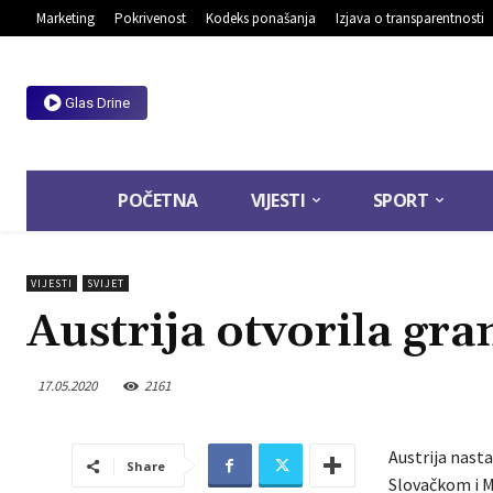
Marketing
Pokrivenost
Kodeks ponašanja
Izjava o transparentnosti
Glas Drine
POČETNA
VIJESTI
SPORT
VIJESTI
SVIJET
Austrija otvorila gra
17.05.2020
2161
Austrija nast
Share
Slovačkom i M