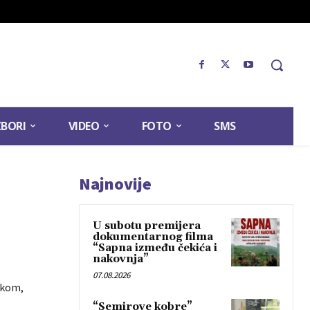
ZBORI
VIDEO
FOTO
SMS
Najnovije
U subotu premijera
dokumentarnog filma
“Sapna između čekića i
nakovnja”
07.08.2026
škom,
“Semirove kobre”