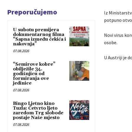
Preporučujemo
Iz Ministarstv
potpuno otvor
U subotu premijera
dokumentarnog filma
Novi virus kor
“Sapna između čekića i
osobe.
nakovnja”
07.08.2026
U Austriji je 
“Semirove kobre”
obilježile 34.
godišnjicu od
formiranja ove
jedinice
07.08.2026
Bingo Ljetno kino
Tuzla: Četvrto ljeto
zaredom Trg slobode
postaje Naše mjesto
07.08.2026