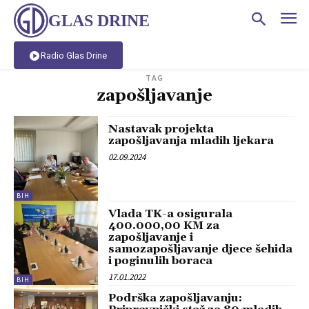
GLAS DRINE
Radio Glas Drine
TAG
zapošljavanje
Nastavak projekta
zapošljavanja mladih ljekara
02.09.2024
BIH
Vlada TK-a osigurala
400.000,00 KM za
zapošljavanje i
samozapošljavanje djece šehida
i poginulih boraca
17.01.2022
BIH
Podrška zapošljavanju: