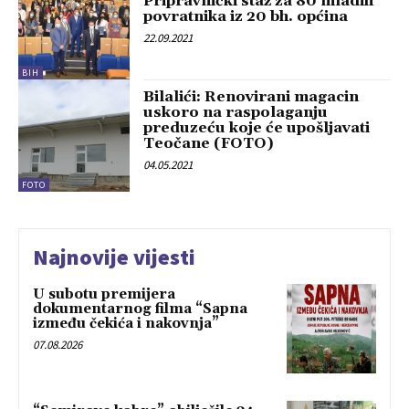
Pripravnički staž za 80 mladih
povratnika iz 20 bh. općina
22.09.2021
BIH
Bilalići: Renovirani magacin
uskoro na raspolaganju
preduzeću koje će upošljavati
Teočane (FOTO)
04.05.2021
FOTO
Najnovije vijesti
U subotu premijera
dokumentarnog filma “Sapna
između čekića i nakovnja”
07.08.2026