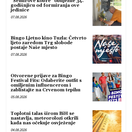
“Semirove kobre” obilježile 34.
godišnjicu od formiranja ove
jedinice
07.08.2026
Bingo Ljetno kino Tuzla: Četvrto
ljeto zaredom Trg slobode
postaje Naše mjesto
07.08.2026
Otvorene prijave za Bingo
Festival Fits: Odaberite outfit s
omiljenim influencerom i
zablistajte na Crvenom tepihu
05.08.2026
Toplotni talas širom BiH se
nastavlja, meteorolozi otkrili
kada nas očekuje osvježenje
04.08.2026