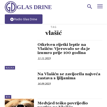
GLAS DRINE
Radio Glas Drine
TAG
vlašić
Otkriven rijetki leptir na
Vlašiću: Vjerovalo se da je
izumro prije 100 godina
11.11.2023
NAUKA
Na Vlašiću se zavijorila najveća
zastava s ljiljanima
16.09.2023
BIH
Medvjed teško povrijedio