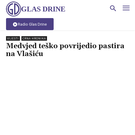
GLAS DRINE
Radio Glas Drine
VIJESTI
CRNA HRONIKA
Medvjed teško povrijedio pastira
na Vlašiću