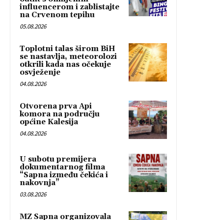
influencerom i zablistajte
na Crvenom tepihu
05.08.2026
Toplotni talas širom BiH
se nastavlja, meteorolozi
otkrili kada nas očekuje
osvježenje
04.08.2026
Otvorena prva Api
komora na području
općine Kalesija
04.08.2026
U subotu premijera
dokumentarnog filma
“Sapna između čekića i
nakovnja”
03.08.2026
MZ Sapna organizovala