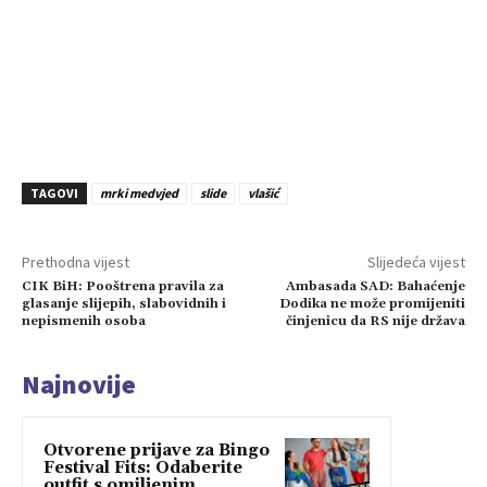
TAGOVI
mrki medvjed
slide
vlašić
Prethodna vijest
Slijedeća vijest
CIK BiH: Pooštrena pravila za
Ambasada SAD: Bahaćenje
glasanje slijepih, slabovidnih i
Dodika ne može promijeniti
nepismenih osoba
činjenicu da RS nije država
Najnovije
Otvorene prijave za Bingo
Festival Fits: Odaberite
outfit s omiljenim