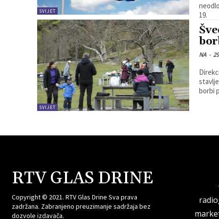
neodlo
SVIJET
19.
Šve
bor
NA
-
29
Direkc
stavlj
borbi 
SVIJET
RTV GLAS DRINE
Copyright © 2021. RTV Glas Drine Sva prava
radi
zadržana. Zabranjeno preuzimanje sadržaja bez
market
dozvole izdavača.