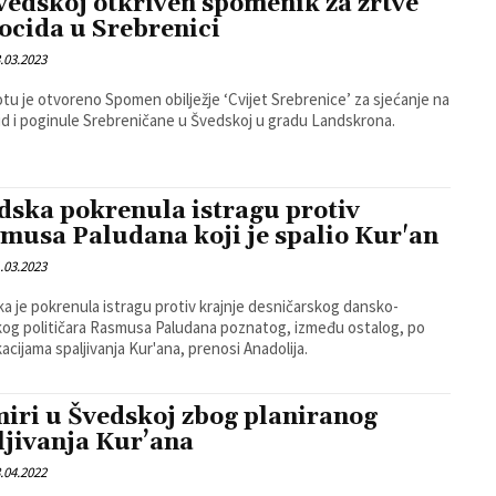
vedskoj otkriven spomenik za žrtve
ocida u Srebrenici
.03.2023
tu je otvoreno Spomen obilježje ‘Cvijet Srebrenice’ za sjećanje na
d i poginule Srebreničane u Švedskoj u gradu Landskrona.
dska pokrenula istragu protiv
musa Paludana koji je spalio Kur'an
.03.2023
a je pokrenula istragu protiv krajnje desničarskog dansko-
og političara Rasmusa Paludana poznatog, između ostalog, po
acijama spaljivanja Kur'ana, prenosi Anadolija.
iri u Švedskoj zbog planiranog
ljivanja Kur’ana
.04.2022