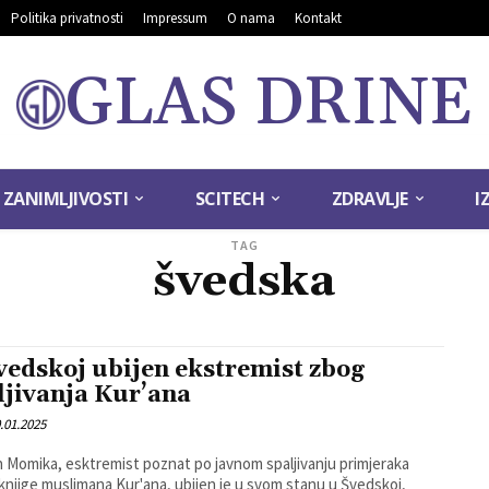
Politika privatnosti
Impressum
O nama
Kontakt
GLAS DRINE
ZANIMLJIVOSTI
SCITECH
ZDRAVLJE
I
TAG
švedska
vedskoj ubijen ekstremist zbog
ljivanja Kur’ana
.01.2025
 Momika, esktremist poznat po javnom spaljivanju primjeraka
knjige muslimana Kur'ana, ubijen je u svom stanu u Švedskoj,