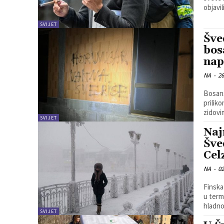
SVIJET
Šve
bos
nap
NA
-
26
Bosans
prilik
zidovi
SVIJET
Naj
Šve
Cel
NA
-
02
Finska
u term
hladno
SVIJET