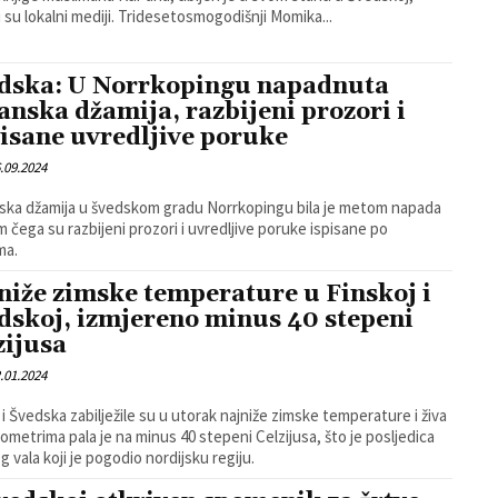
objavili su lokalni mediji. Tridesetosmogodišnji Momika...
dska: U Norrkopingu napadnuta
anska džamija, razbijeni prozori i
isane uvredljive poruke
.09.2024
ka džamija u švedskom gradu Norrkopingu bila je metom napada
om čega su razbijeni prozori i uvredljive poruke ispisane po
ma.
niže zimske temperature u Finskoj i
dskoj, izmjereno minus 40 stepeni
zijusa
.01.2024
 i Švedska zabilježile su u utorak najniže zimske temperature i živa
ometrima pala je na minus 40 stepeni Celzijusa, što je posljedica
g vala koji je pogodio nordijsku regiju.