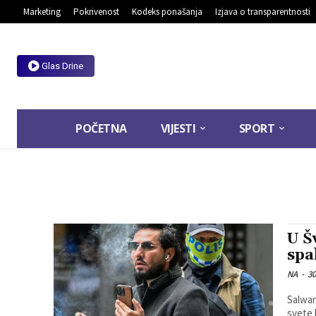
Marketing
Pokrivenost
Kodeks ponašanja
Izjava o transparentnosti
Glas Drine
POČETNA
VIJESTI
SPORT
U Š
spa
NA
-
30
Salwan
svete 