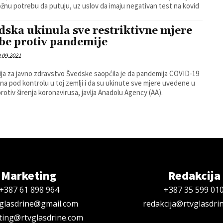
žnu potrebu da putuju, uz uslov da imaju negativan test na kovid
dska ukinula sve restriktivne mjere
be protiv pandemije
.09.2021
ija za javno zdravstvo Švedske saopćila je da pandemija COVID-19
ena pod kontrolu u toj zemlji i da su ukinute sve mjere uvedene u
protiv širenja koronavirusa, javlja Anadolu Agency (AA).
Marketing
Redakcija
+387 61 898 964
+387 35 599 01
oglasdrine@gmail.com
redakcija@rtvglasdri
ing@rtvglasdrine.com