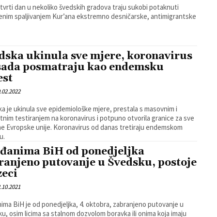
tvrti dan u nekoliko švedskih gradova traju sukobi potaknuti
jenim spaljivanjem Kur’ana ekstremno desničarske, antimigrantske
dska ukinula sve mjere, koronavirus
sada posmatraju kao endemsku
est
.02.2022
a je ukinula sve epidemiološke mjere, prestala s masovnim i
tnim testiranjem na koronavirus i potpuno otvorila granice za sve
e Evropske unije. Koronavirus od danas tretiraju endemskom
u.
đanima BiH od ponedjeljka
ranjeno putovanje u Švedsku, postoje
zeci
.10.2021
ima BiH je od ponedjeljka, 4. oktobra, zabranjeno putovanje u
u, osim licima sa stalnom dozvolom boravka ili onima koja imaju