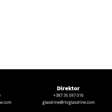
Direktor
0
+387 35 597 016
ne.com
glasdrine@rtvglasdrine.com