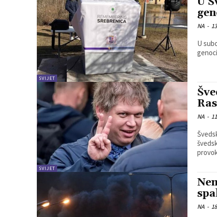
U Š
gen
NA
-
13
U subo
genoci
SVIJET
Šve
Ras
NA
-
11
Švedsk
švedsk
provok
SVIJET
Nem
spa
NA
-
18