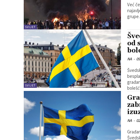
Već če
najavl
grupe.
SVIJET
Šve
od 
bol
NA
-
09
Švedsk
bespla
građan
SVIJET
bolešć
Gra
zab
izu
NA
-
02
Građan
Švedsk