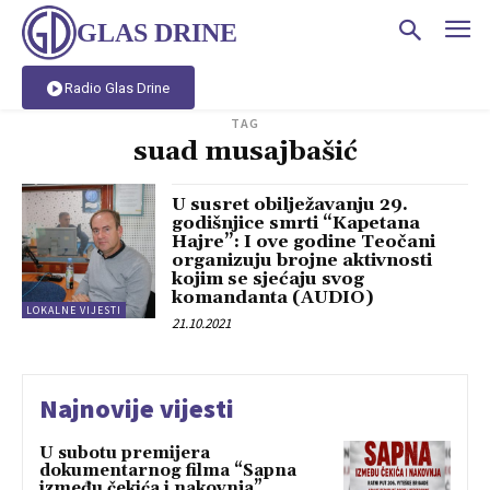
GLAS DRINE
Radio Glas Drine
TAG
suad musajbašić
U susret obilježavanju 29.
godišnjice smrti “Kapetana
Hajre”: I ove godine Teočani
organizuju brojne aktivnosti
kojim se sjećaju svog
komandanta (AUDIO)
LOKALNE VIJESTI
21.10.2021
Najnovije vijesti
U subotu premijera
dokumentarnog filma “Sapna
između čekića i nakovnja”