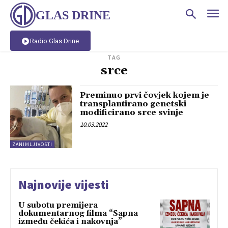
GLAS DRINE
Radio Glas Drine
TAG
srce
Preminuo prvi čovjek kojem je
transplantirano genetski
modificirano srce svinje
10.03.2022
ZANIMLJIVOSTI
Najnovije vijesti
U subotu premijera
dokumentarnog filma “Sapna
između čekića i nakovnja”