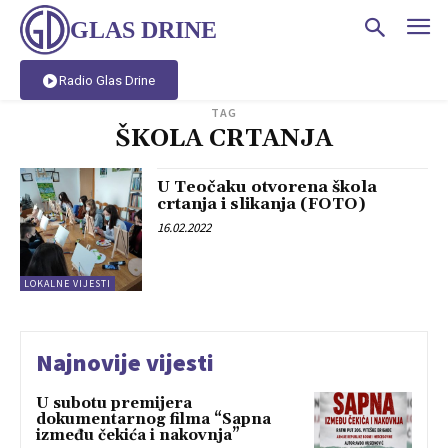
GLAS DRINE
Radio Glas Drine
TAG
ŠKOLA CRTANJA
U Teočaku otvorena škola
crtanja i slikanja (FOTO)
16.02.2022
LOKALNE VIJESTI
Najnovije vijesti
U subotu premijera
dokumentarnog filma “Sapna
između čekića i nakovnja”