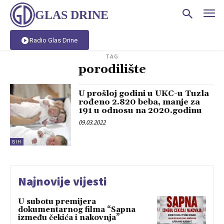
GLAS DRINE
Radio Glas Drine
TAG
porodilište
U prošloj godini u UKC-u Tuzla
rođeno 2.820 beba, manje za
191 u odnosu na 2020.godinu
09.03.2022
BIH
Najnovije vijesti
U subotu premijera
dokumentarnog filma “Sapna
između čekića i nakovnja”