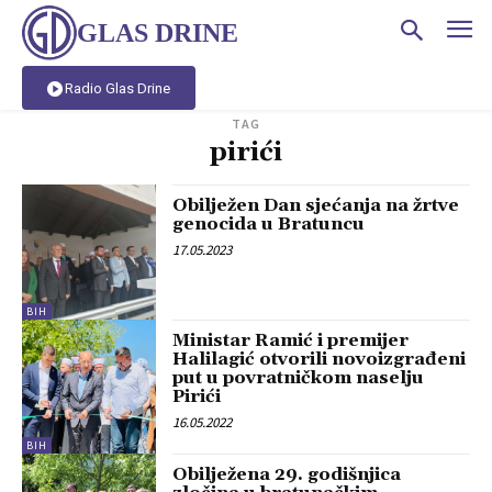
GLAS DRINE
Radio Glas Drine
TAG
pirići
Obilježen Dan sjećanja na žrtve
genocida u Bratuncu
17.05.2023
BIH
Ministar Ramić i premijer
Halilagić otvorili novoizgrađeni
put u povratničkom naselju
Pirići
16.05.2022
BIH
Obilježena 29. godišnjica