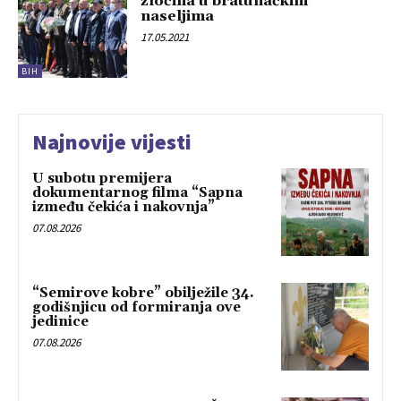
zločina u bratunačkim
naseljima
17.05.2021
BIH
Najnovije vijesti
U subotu premijera
dokumentarnog filma “Sapna
između čekića i nakovnja”
07.08.2026
“Semirove kobre” obilježile 34.
godišnjicu od formiranja ove
jedinice
07.08.2026