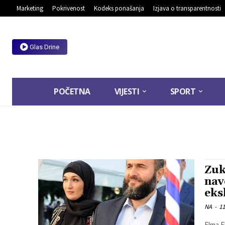
Marketing
Pokrivenost
Kodeks ponašanja
Izjava o transparentnosti
Glas Drine
POČETNA
VIJESTI
SPORT
Zuk
nav
eks
NA
-
11
Elma E