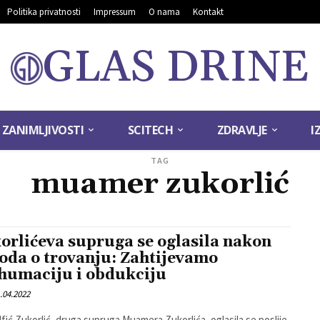
Politika privatnosti
Impressum
O nama
Kontakt
GLAS DRINE
ZANIMLJIVOSTI
SCITECH
ZDRAVLJE
I
TAG
muamer zukorlić
orlićeva supruga se oglasila nakon
oda o trovanju: Zahtijevamo
humaciju i obdukciju
.04.2022
lfić Zukorlić, druga supruga Muamera Zukorlića, oglasila se poslije