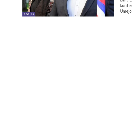
konfer
Umejom
REGIJA