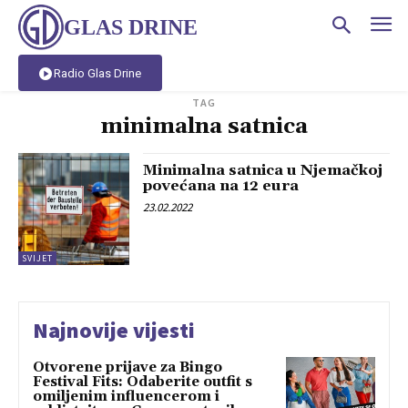
GLAS DRINE
Radio Glas Drine
TAG
minimalna satnica
Minimalna satnica u Njemačkoj
povećana na 12 eura
23.02.2022
SVIJET
Najnovije vijesti
Otvorene prijave za Bingo
Festival Fits: Odaberite outfit s
omiljenim influencerom i