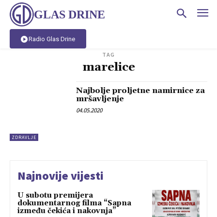
GLAS DRINE
Radio Glas Drine
TAG
marelice
Najbolje proljetne namirnice za
mršavljenje
04.05.2020
ZDRAVLJE
Najnovije vijesti
U subotu premijera
dokumentarnog filma “Sapna
između čekića i nakovnja”