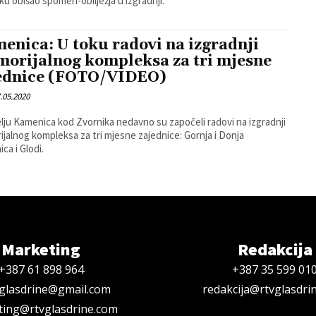
ku obišao spomen-obilježja u izgradnji.
enica: U toku radovi na izgradnji
orijalnog kompleksa za tri mjesne
ednice (FOTO/VIDEO)
.05.2020
lju Kamenica kod Zvornika nedavno su započeli radovi na izgradnji
jalnog kompleksa za tri mjesne zajednice: Gornja i Donja
ca i Glodi.
Marketing
Redakcija
+387 61 898 964
+387 35 599 01
oglasdrine@gmail.com
redakcija@rtvglasdri
ing@rtvglasdrine.com