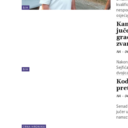
kvalif
BIH
nespor
osjeća
Kam
juč
gra
zva
NA
-
04
Nakon 
Sejfić
BIH
dvojic
Kod
pre
NA
-
04
Senad 
jučer 
namaz
CRNA HRONIKA