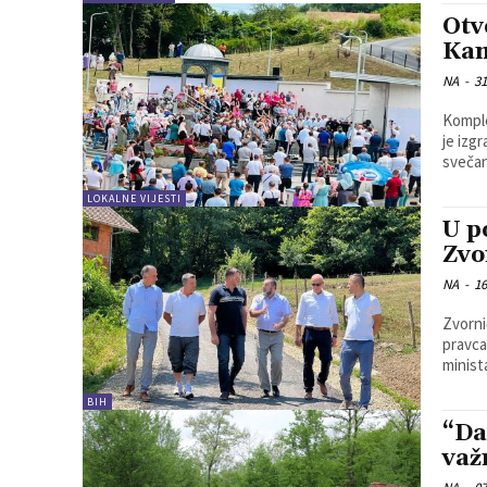
Otv
Kam
NA
-
31
Komple
je izg
sveča
LOKALNE VIJESTI
U p
Zvo
NA
-
16
Zvorni
pravca
minist
BIH
“Da
važ