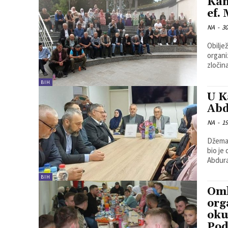
Kam
ef.
NA
-
30
Obilje
organizir
zločina
BIH
U K
Abd
NA
-
19
Džemat
bio je
Abdura
BIH
Oml
org
oku
Pod