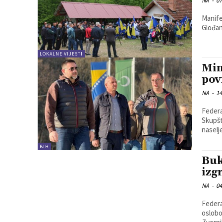
NA
-
07
Manife
Glođan
LOKALNE VIJESTI
Min
pov
NA
-
14
Federa
Skupšt
naselj
BIH
Buk
izg
NA
-
04
Federa
oslobodilačk