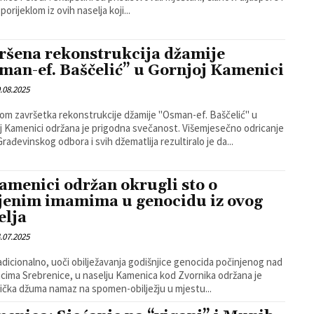
orijeklom iz ovih naselja koji...
ršena rekonstrukcija džamije
man-ef. Baščelić” u Gornjoj Kamenici
.08.2025
m završetka rekonstrukcije džamije "Osman-ef. Baščelić" u
amenici održana je prigodna svečanost. Višemjesečno odricanje
Građevinskog odbora i svih džematlija rezultiralo je da...
amenici održan okrugli sto o
jenim imamima u genocidu iz ovog
elja
.07.2025
adicionalno, uoči obilježavanja godišnjice genocida počinjenog nad
cima Srebrenice, u naselju Kamenica kod Zvornika održana je
ička džuma namaz na spomen-obilježju u mjestu...