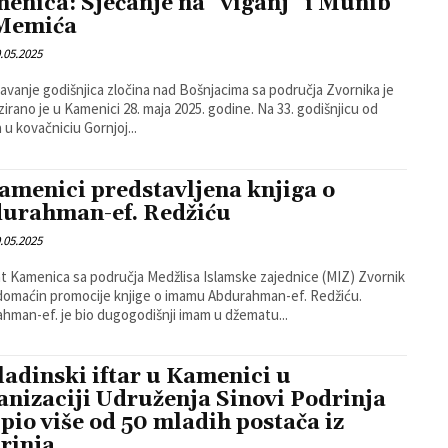
enica: Sjećanje na “viganj” i Munib
 Memića
.05.2025
žavanje godišnjica zločina nad Bošnjacima sa područja Zvornika je
ano je u Kamenici 28. maja 2025. godine. Na 33. godišnjicu od
 u kovačniciu Gornjoj...
amenici predstavljena knjiga o
urahman-ef. Redžiću
.05.2025
 Kamenica sa područja Medžlisa Islamske zajednice (MIZ) Zvornik
 domaćin promocije knjige o imamu Abdurahman-ef. Redžiću.
hman-ef. je bio dugogodišnji imam u džematu...
adinski iftar u Kamenici u
anizaciji Udruženja Sinovi Podrinja
pio više od 50 mladih postača iz
rinja