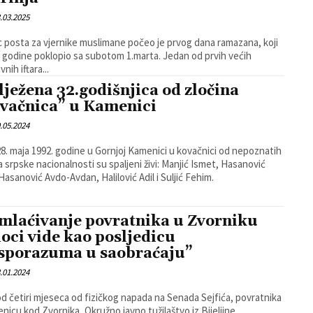
.03.2025
 posta za vjernike muslimane počeo je prvog dana ramazana, koji
 godine poklopio sa subotom 1.marta. Jedan od prvih većih
vnih iftara...
lježena 32.godišnjica od zločina
vačnica” u Kamenici
.05.2024
8. maja 1992. godine u Gornjoj Kamenici u kovačnici od nepoznatih
a srpske nacionalnosti su spaljeni živi: Manjić Ismet, Hasanović
Hasanović Avdo-Avdan, Halilović Adil i Suljić Fehim.
mlaćivanje povratnika u Zvorniku
ioci vide kao posljedicu
sporazuma u saobraćaju”
.01.2024
d četiri mjeseca od fizičkog napada na Senada Sejfića, povratnika
nicu kod Zvornika, Okružno javno tužilaštvo iz Bijeljine