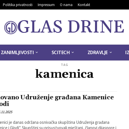
Politika privatnosti
Impressum
O nama
Kontakt
GLAS DRINE
ZANIMLJIVOSTI
SCITECH
ZDRAVLJE
I
TAG
kamenica
ovano Udruženje građana Kamenice
lodi
.11.2025
nici je danas održana osnivačka skupština Udruženja građana
ini su prisustvovali mještani, članovi dijaspore i