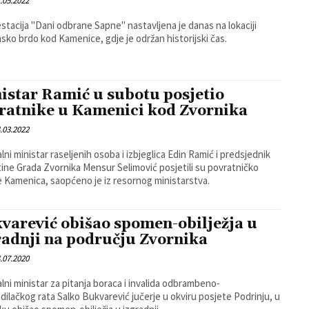
.05.2022
stacija "Dani odbrane Sapne" nastavljena je danas na lokaciji
sko brdo kod Kamenice, gdje je održan historijski čas.
istar Ramić u subotu posjetio
ratnike u Kamenici kod Zvornika
.03.2022
lni ministar raseljenih osoba i izbjeglica Edin Ramić i predsjednik
ine Grada Zvornika Mensur Selimović posjetili su povratničko
e Kamenica, saopćeno je iz resornog ministarstva.
varević obišao spomen-obilježja u
radnji na području Zvornika
.07.2020
lni ministar za pitanja boraca i invalida odbrambeno-
og rata Salko Bukvarević jučerje u okviru posjete Podrinju, u