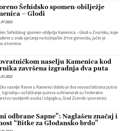
oreno Šehidsko spomen-obilježje
enica – Glodi
.07.2022
ks Šehidskog spomen-obilježja Kamenica – Glodi u Zvorniku, koje
rađeno u znak sjećanja na bošnjačke žrtve genocida, jučer je
no otvoreno.
ovratničkom naselju Kamenica kod
rnika završena izgradnja dva puta
.07.2022
čko naselje Ravne u Kamenici dobilo je dva novoasfaltirana putna
. Izgradnju i asfaltiranje puteva sufinansirali su Federalno
arstvo raseljenih osoba i izbjeglica, Grad Zvornik i povratnici.
ni odbrane Sapne”: Naglašen značaj i
nost “Bitke za Glođansko brdo”