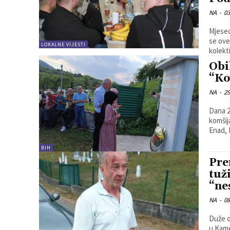
NA
-
03
Mjesec
se ove
LOKALNE VIJESTI
kolekti
Obi
“Ko
NA
-
29
Dana 2
komšij
Enad, 
BIH
Pre
tuž
“ne
NA
-
08
Duže o
u Kame