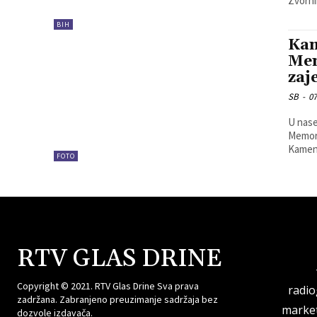
Zvorni
BIH
Kam
Mem
zaj
SB
-
07
U nase
Memori
Kameni
FOTO
RTV GLAS DRINE
Copyright © 2021. RTV Glas Drine Sva prava
radi
zadržana. Zabranjeno preuzimanje sadržaja bez
market
dozvole izdavača.