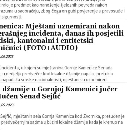
iciralo je predmet kao nanošenje tjelesnih povreda nakon
azuma u saobraćaju, zbog čega on gubi povjerenje u pravosuđe i
j sigurnosti.
enica: Mještani uznemirani nakon
erašnjeg incidenta, danas ih posjetili
dski, kantonalni i entitetski
ničnici (FOTO+AUDIO)
.09.2023
incidenta, u kojem su mještanina Gornje Kamenice Senada
a, u nedjelju predvečer kod lokalne džamije napala i pretukla
a napadača srpske nacionalnosti, mještani su uznemireni.
 džamije u Gornjoj Kamenici jučer
tučen Senad Sejfić
.09.2023
Sejfić, mještanin sela Gornja Kamenica kod Zvornika, pretučen je
u predvečernjim satima u blizini lokalne džamije kada je krenuo na
.