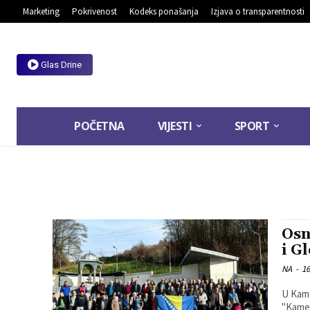
Marketing
Pokrivenost
Kodeks ponašanja
Izjava o transparentnosti
Glas Drine
POČETNA
VIJESTI
SPORT
Osn
i G
NA
-
16
U Kame
"Kamenice i Glodi". Skupšt