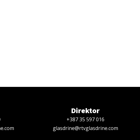
Direktor
0
+387 35 597 016
ne.com
glasdrine@rtvglasdrine.com