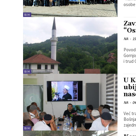
osobe p
BIH
Zav
“Os
NA
-
19
Povodo
Gornjoj K
i trud 
BIH
U K
ubi
nas
NA
-
04
Već tr
Bošnja
zajedn
BIH