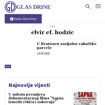
GLAS DRINE
Radio Glas Drine
TAG
elvir ef. hodzic
U Bratuncu zasijalne vakufske
parcele
23.04.2020
BIH
Najnovije vijesti
U subotu premijera
dokumentarnog filma “Sapna
između čekića i nakovnja”