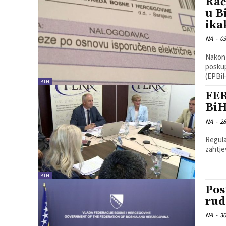
Rač
u B
ika
NA
-
03
Nakon 
poskup
(EPBiH
BIH
FER
BiH
NA
-
28
Regula
zahtje
BIH
Pos
rud
NA
-
30