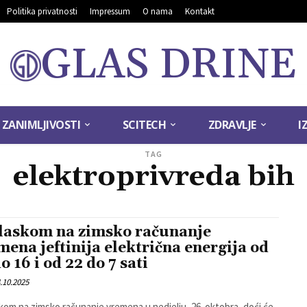
Politika privatnosti
Impressum
O nama
Kontakt
GLAS DRINE
ZANIMLJIVOSTI
SCITECH
ZDRAVLJE
I
TAG
elektroprivreda bih
laskom na zimsko računanje
mena jeftinija električna energija od
o 16 i od 22 do 7 sati
.10.2025
kom na zimsko računanje vremena u nedjelju, 26. oktobra, doći će