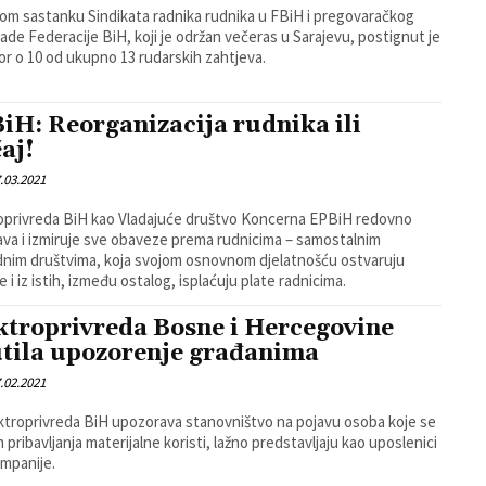
om sastanku Sindikata radnika rudnika u FBiH i pregovaračkog
lade Federacije BiH, koji je održan večeras u Sarajevu, postignut je
r o 10 od ukupno 13 rudarskih zahtjeva.
iH: Reorganizacija rudnika ili
čaj!
.03.2021
adajuće društvo Koncerna EPBiH redovno
ava i izmiruje sve obaveze prema rudnicima – samostalnim
dnim društvima, koja svojom osnovnom djelatnošću ostvaruju
e i iz istih, između ostalog, isplaćuju plate radnicima.
ktroprivreda Bosne i Hercegovine
tila upozorenje građanima
.02.2021
ktroprivreda BiH upozorava stanovništvo na pojavu osoba koje se
m pribavljanja materijalne koristi, lažno predstavljaju kao uposlenici
mpanije.