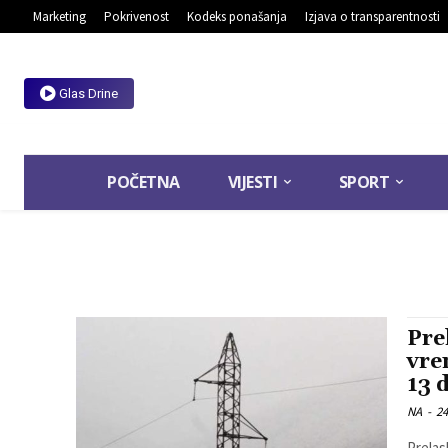
Marketing
Pokrivenost
Kodeks ponašanja
Izjava o transparentnosti
Glas Drine
POČETNA
VIJESTI
SPORT
Pre
vre
13 d
NA
-
24
Prelas