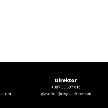
Direktor
0
+387 35 597 016
ne.com
glasdrine@rtvglasdrine.com