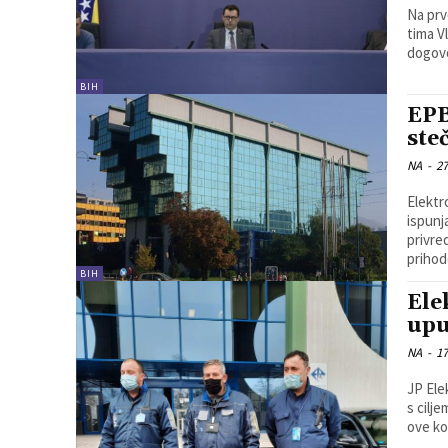
Na prv
tima V
dogovo
BIH
EPB
ste
NA
-
27
Elektroprivreda BiH kao Vl
ispunj
privre
prihod
BIH
Ele
upu
NA
-
17
JP Ele
s cilje
ove ko