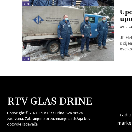
BIH
Upo
upo
NA
-
14
JP Ele
s cilje
ove ko
BIH
RTV GLAS DRINE
Copyright © 2021. RTV Glas Drine Sva prava
radi
zadržana. Zabranjeno preuzimanje sadržaja bez
market
dozvole izdavača.