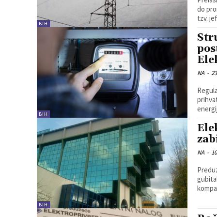
do pro
tzv. jef
BIH
Str
pos
Ele
NA
-
23
Regula
prihva
BIH
Ele
zab
NA
-
10
Preduz
gubita
BIH