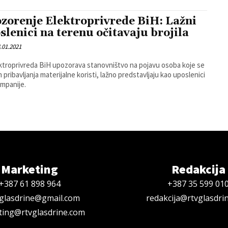
zorenje Elektroprivrede BiH: Lažni
slenici na terenu očitavaju brojila
.01.2021
ktroprivreda BiH upozorava stanovništvo na pojavu osoba koje se
m pribavljanja materijalne koristi, lažno predstavljaju kao uposlenici
mpanije.
Marketing
Redakcija
+387 61 898 964
+387 35 599 01
oglasdrine@gmail.com
redakcija@rtvglasdri
ing@rtvglasdrine.com