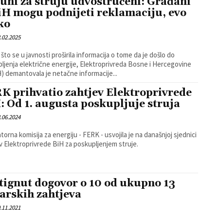
uni za struju udvostručeni: Građani
iH mogu podnijeti reklamaciju, evo
ko
.02.2025
što se u javnosti proširila informacija o tome da je došlo do
ljenja električne energije, Elektroprivreda Bosne i Hercegovine
) demantovala je netačne informacije...
K prihvatio zahtjev Elektroprivrede
: Od 1. augusta poskupljuje struja
.06.2024
torna komisija za energiju - FERK - usvojila je na današnjoj sjednici
v Elektroprivrede BiH za poskupljenjem struje.
tignut dogovor o 10 od ukupno 13
arskih zahtjeva
.11.2021