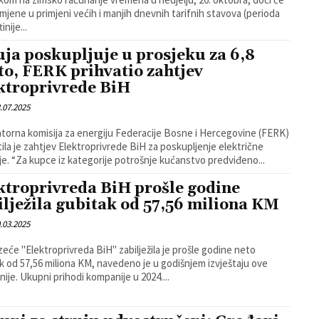
mjene u primjeni većih i manjih dnevnih tarifnih stavova (perioda
tinije...
uja poskupljuje u prosjeku za 6,8
to, FERK prihvatio zahtjev
ktroprivrede BiH
.07.2025
torna komisija za energiju Federacije Bosne i Hercegovine (FERK)
tila je zahtjev Elektroprivrede BiH za poskupljenje električne
energije. “Za kupce iz kategorije potrošnje kućanstvo predviđeno...
ktroprivreda BiH prošle godine
ilježila gubitak od 57,56 miliona KM
.03.2025
eće "Elektroprivreda BiH" zabilježila je prošle godine neto
k od 57,56 miliona KM, navedeno je u godišnjem izvještaju ove
kompanije. Ukupni prihodi kompanije u 2024....