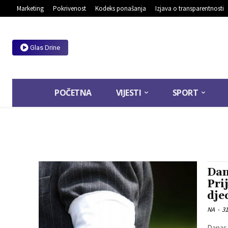
Marketing
Pokrivenost
Kodeks ponašanja
Izjava o transparentnosti
Glas Drine
POČETNA
VIJESTI
SPORT
Dan
Pri
dje
NA
-
31
Danas 