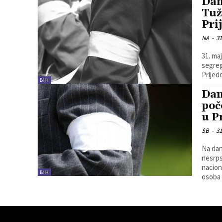
Dan
Tuž
Pri
NA
-
31
31. ma
segreg
Prijed
BIH
Dan
poč
u P
SB
-
31
Na dan
nesrps
nacion
BIH
osoba 