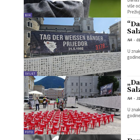
više o
Preživj
BIH
“Da
Sal
NA
-
01
U znak
godine
SVIJET
„Da
Sal
NA
-
31
U znak
godine
FOTO