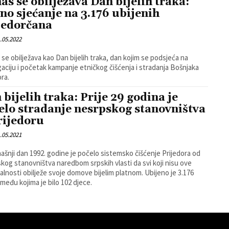
as se obilježava Dan bijelih traka:
no sjećanje na 3.176 ubijenih
jedorčana
.05.2022
j se obilježava kao Dan bijelih traka, dan kojim se podsjeća na
aciju i početak kampanje etničkog čišćenja i stradanja Bošnjaka
ora.
 bijelih traka: Prije 29 godina je
elo stradanje nesrpskog stanovništva
rijedoru
.05.2021
ašnji dan 1992. godine je počelo sistemsko čišćenje Prijedora od
kog stanovništva naredbom srpskih vlasti da svi koji nisu ove
alnosti obilježe svoje domove bijelim platnom. Ubijeno je 3.176
među kojima je bilo 102 djece.