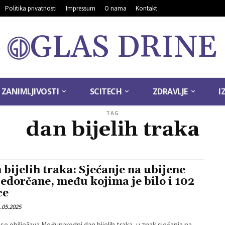
Politika privatnosti
Impressum
O nama
Kontakt
GLAS DRINE
ZANIMLJIVOSTI
SCITECH
ZDRAVLJE
I
TAG
dan bijelih traka
 bijelih traka: Sjećanje na ubijene
jedorčane, među kojima je bilo i 102
ce
.05.2025
se obilježava Međunarodni dan bijelih traka, u znak sjećanja na