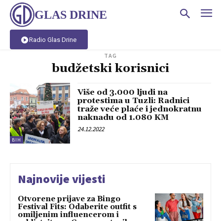
GLAS DRINE
Radio Glas Drine
TAG
budžetski korisnici
Više od 3.000 ljudi na
protestima u Tuzli: Radnici
traže veće plaće i jednokratnu
naknadu od 1.080 KM
24.12.2022
BIH
Najnovije vijesti
Otvorene prijave za Bingo
Festival Fits: Odaberite outfit s
omiljenim influencerom i