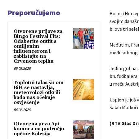
Preporučujemo
Bosni i Herceg
svojim današnj
bi ove tri sel
Otvorene prijave za
Bingo Festival Fits:
Odaberite outfit s
Međutim, Franc
omiljenim
influencerom i
međusobnog du
zablistajte na
Crvenom tepihu
Jedini gol na 
05.08.2026
bh. fudbalera 
Toplotni talas širom
u meču Austri
BiH se nastavlja,
meteorolozi otkrili
kada nas očekuje
Uspjeh je još 
osvježenje
Sakib Malkoče
04.08.2026
(RTV Glas Dr
Otvorena prva Api
komora na području
općine Kalesija