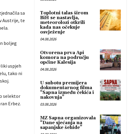
zjednačila sa
Toplotni talas širom
BiH se nastavlja,
 Austrije, te
meteorolozi otkrili
kada nas očekuje
bela.
osvježenje
04.08.2026
on boljeg
Otvorena prva Api
komora na području
općine Kalesija
liki uspjeh
04.08.2026
elu, tako ni
skoj.
U subotu premijera
dokumentarnog filma
“Sapna između čekića i
io selektor
nakovnja”
ran Erbez.
03.08.2026
MZ Sapna organizovala
“Dane sjećanja na
sapanjske šehide”