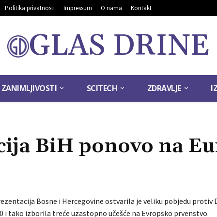
Politika privatnosti
Impressum
O nama
Kontakt
GLAS DRINE
ZANIMLJIVOSTI
SCITECH
ZDRAVLJE
I
cija BiH ponovo na Eu
ezentacija Bosne i Hercegovine ostvarila je veliku pobjedu protiv
0 i tako izborila treće uzastopno učešće na Evropsko prvenstvo.