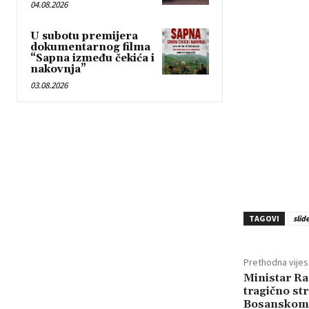
04.08.2026
U subotu premijera
dokumentarnog filma
“Sapna između čekića i
nakovnja”
03.08.2026
TAGOVI
slid
Prethodna vijes
Ministar Ra
tragično st
Bosanskom