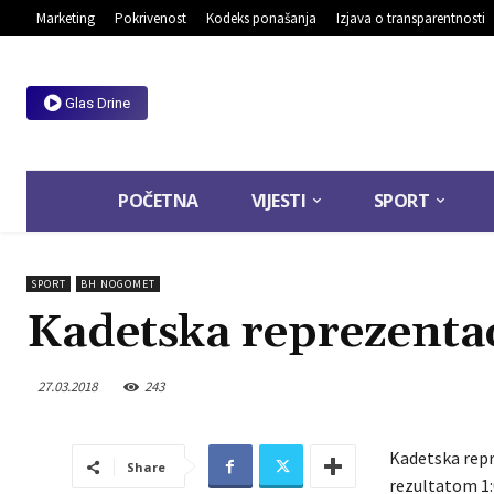
Marketing
Pokrivenost
Kodeks ponašanja
Izjava o transparentnosti
Glas Drine
POČETNA
VIJESTI
SPORT
SPORT
BH NOGOMET
Kadetska reprezenta
27.03.2018
243
Kadetska repr
Share
rezultatom 1: