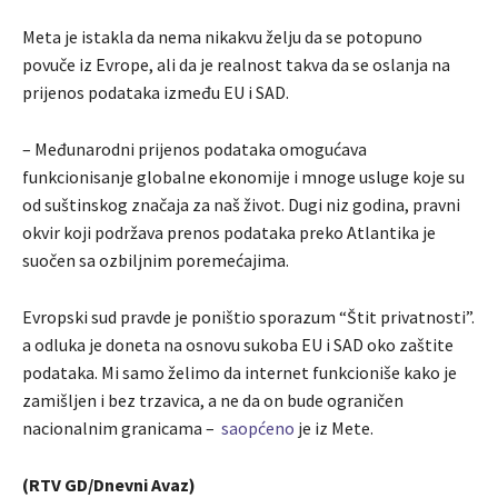
Meta je istakla da nema nikakvu želju da se potopuno
povuče iz Evrope, ali da je realnost takva da se oslanja na
prijenos podataka između EU i SAD.
– Međunarodni prijenos podataka omogućava
funkcionisanje globalne ekonomije i mnoge usluge koje su
od suštinskog značaja za naš život. Dugi niz godina, pravni
okvir koji podržava prenos podataka preko Atlantika je
suočen sa ozbiljnim poremećajima.
Evropski sud pravde je poništio sporazum “Štit privatnosti”.
a odluka je doneta na osnovu sukoba EU i SAD oko zaštite
podataka. Mi samo želimo da internet funkcioniše kako je
zamišljen i bez trzavica, a ne da on bude ograničen
nacionalnim granicama –
saopćeno
je iz Mete.
(RTV GD/Dnevni Avaz)