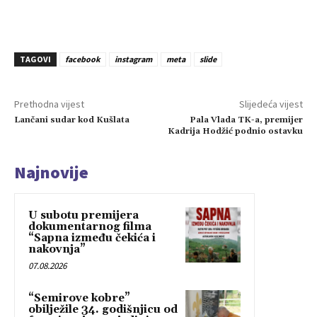
TAGOVI
facebook
instagram
meta
slide
Prethodna vijest
Slijedeća vijest
Lančani sudar kod Kušlata
Pala Vlada TK-a, premijer
Kadrija Hodžić podnio ostavku
Najnovije
U subotu premijera
dokumentarnog filma
“Sapna između čekića i
nakovnja”
07.08.2026
“Semirove kobre”
obilježile 34. godišnjicu od