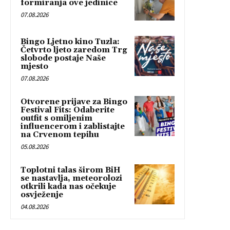
formiranja ove jedinice
07.08.2026
Bingo Ljetno kino Tuzla:
Četvrto ljeto zaredom Trg
slobode postaje Naše
mjesto
07.08.2026
Otvorene prijave za Bingo
Festival Fits: Odaberite
outfit s omiljenim
influencerom i zablistajte
na Crvenom tepihu
05.08.2026
Toplotni talas širom BiH
se nastavlja, meteorolozi
otkrili kada nas očekuje
osvježenje
04.08.2026