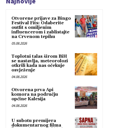
Najnovije
Otvorene prijave za Bingo
Festival Fits: Odaberite
outfit s omiljenim
influencerom i zablistajte
na Crvenom tepihu
05.08.2026
Toplotni talas širom BiH
se nastavlja, meteorolozi
otkrili kada nas očekuje
osvježenje
04.08.2026
Otvorena prva Api
komora na području
općine Kalesija
04.08.2026
U subotu premijera
dokumentarnog filma