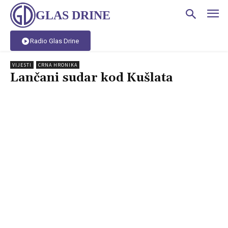
GLAS DRINE
Radio Glas Drine
VIJESTI
CRNA HRONIKA
Lančani sudar kod Kušlata