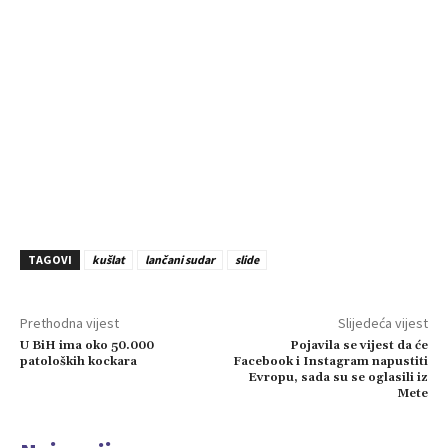
TAGOVI
kušlat
lančani sudar
slide
Prethodna vijest
Slijedeća vijest
U BiH ima oko 50.000
Pojavila se vijest da će
patoloških kockara
Facebook i Instagram napustiti
Evropu, sada su se oglasili iz
Mete