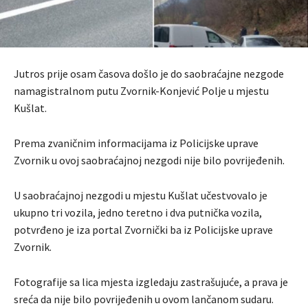
Jutros prije osam časova došlo je do saobraćajne nezgode
namagistralnom putu Zvornik-Konjević Polje u mjestu
Kušlat.
Prema zvaničnim informacijama iz Policijske uprave
Zvornik u ovoj saobraćajnoj nezgodi nije bilo povrijeđenih.
U saobraćajnoj nezgodi u mjestu Kušlat učestvovalo je
ukupno tri vozila, jedno teretno i dva putnička vozila,
potvrđeno je iza portal Zvornički ba iz Policijske uprave
Zvornik.
Fotografije sa lica mjesta izgledaju zastrašujuće, a prava je
sreća da nije bilo povrijeđenih u ovom lančanom sudaru.