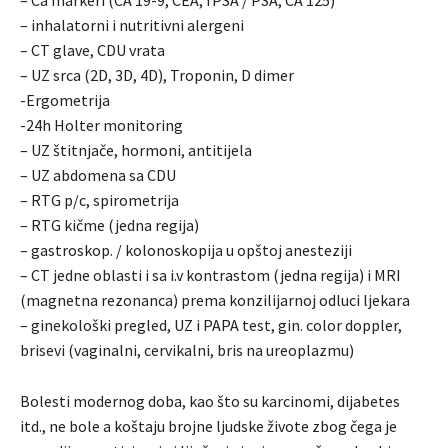
– Ca markeri (CA 19-9, CEA, fPSA / PSA, CA 125)
– inhalatorni i nutritivni alergeni
– CT glave, CDU vrata
– UZ srca (2D, 3D, 4D), Troponin, D dimer
-Ergometrija
-24h Holter monitoring
– UZ štitnjače, hormoni, antitijela
– UZ abdomena sa CDU
– RTG p/c, spirometrija
– RTG kičme (jedna regija)
– gastroskop. / kolonoskopija u opštoj anesteziji
– CT jedne oblasti i sa i.v kontrastom (jedna regija) i MRI
(magnetna rezonanca) prema konzilijarnoj odluci ljekara
– ginekološki pregled, UZ i PAPA test, gin. color doppler,
brisevi (vaginalni, cervikalni, bris na ureoplazmu)
Bolesti modernog doba, kao što su karcinomi, dijabetes
itd., ne bole a koštaju brojne ljudske živote zbog čega je