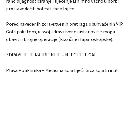
rano dijagnosticiranje i liječenje iznimno važno u borbi
protiv vodećih bolesti današnjice.
Pored navedenih zdravstvenih pretraga obuhvaćenih VIP
Gold paketom, u ovoj zdravstvenoj ustanovi se mogu
obaviti i brojne operacije (klasične i laparoskopske).
ZDRAVLJE JE NAJBITNIJE – NJEGUJTE GA!
Plava Poliklinika – Medicina koja liječi. Srca koja brinu!