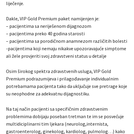
liječenje.
Dakle, VIP Gold Premium paket namijenjen je:
– pacijentima sa neriješenom dijagnozom
– pacijentima preko 40 godina starosti
– pacijentima sa porodičnom anamnezom različitih bolesti
-pacijentima koji nemaju nikakve upozoravajuće simptome
ali žele provjeriti svoj zdravstveni status u detalje
Osim širokog spektra zdravstvenih usluga, VIP Gold
Premium podrazumijeva i prilagođavanje individualnim
potrebamama pacijenta tako da uključuje sve pretrage koje
su neophodne za adekvatnu dijagnostiku.
Na taj način pacijenti sa specifičnim zdravstvenim
problemima dobijaju poseban tretman te im se posvećuje
multidiciplinarni tim ljekara (neurolog,internista,
gastroenterolog, ginekolog, kardiolog, pulmolog…) kako