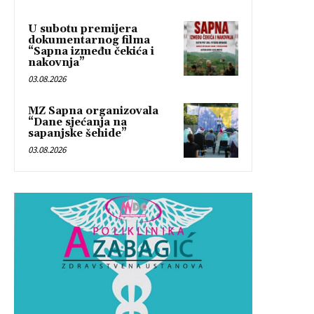
U subotu premijera
dokumentarnog filma
“Sapna između čekića i
nakovnja”
03.08.2026
MZ Sapna organizovala
“Dane sjećanja na
sapanjske šehide”
03.08.2026