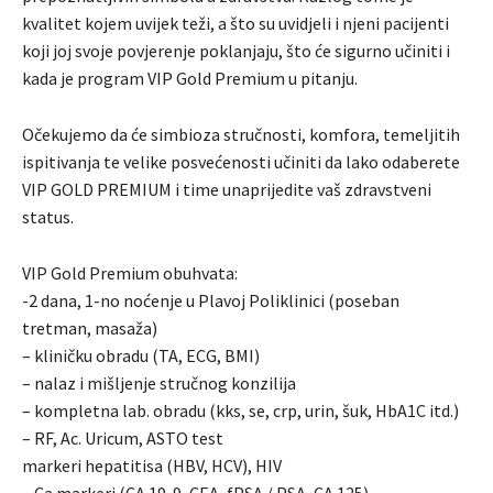
kvalitet kojem uvijek teži, a što su uvidjeli i njeni pacijenti
koji joj svoje povjerenje poklanjaju, što će sigurno učiniti i
kada je program VIP Gold Premium u pitanju.
Očekujemo da će simbioza stručnosti, komfora, temeljitih
ispitivanja te velike posvećenosti učiniti da lako odaberete
VIP GOLD PREMIUM i time unaprijedite vaš zdravstveni
status.
VIP Gold Premium obuhvata:
-2 dana, 1-no noćenje u Plavoj Poliklinici (poseban
tretman, masaža)
– kliničku obradu (TA, ECG, BMI)
– nalaz i mišljenje stručnog konzilija
– kompletna lab. obradu (kks, se, crp, urin, šuk, HbA1C itd.)
– RF, Ac. Uricum, ASTO test
markeri hepatitisa (HBV, HCV), HIV