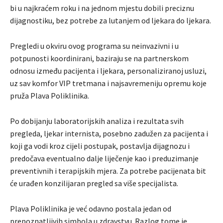
bi u najkraćem roku i na jednom mjestu dobili preciznu
dijagnostiku, bez potrebe za lutanjem od ljekara do ljekara.
Pregledi u okviru ovog programa su neinvazivni i u
potpunosti koordinirani, baziraju se na partnerskom
odnosu između pacijenta i ljekara, personaliziranoj usluzi,
uz sav komfor VIP tretmana i najsavremeniju opremu koje
pruža Plava Poliklinika.
Po dobijanju laboratorijskih analiza i rezultata svih
pregleda, ljekar internista, posebno zadužen za pacijenta i
koji ga vodi kroz cijeli postupak, postavlja dijagnozu i
predočava eventualno dalje liječenje kao i preduzimanje
preventivnih i terapijskih mjera. Za potrebe pacijenata bit
će urađen konzilijaran pregled sa više specijalista.
Plava Poliklinika je već odavno postala jedan od
prepoznatljivih simbola u zdravstvu. Razlog tome je