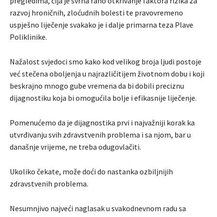
pregledima, čija je svrha rano otkrivanje faktora rizika za
razvoj hroničnih, zloćudnih bolesti te pravovremeno
uspješno liječenje svakako je i dalje primarna teza Plave
Poliklinike.
Nažalost svjedoci smo kako kod velikog broja ljudi postoje
već stečena oboljenja u najrazličitijem životnom dobu i koji
beskrajno mnogo gube vremena da bi dobili preciznu
dijagnostiku koja bi omogućila bolje i efikasnije liječenje.
Pomenućemo da je dijagnostika prvi i najvažniji korak ka
utvrđivanju svih zdravstvenih problema i sa njom, bar u
današnje vrijeme, ne treba odugovlačiti.
Ukoliko čekate, može doći do nastanka ozbiljnijih
zdravstvenih problema.
Nesumnjivo najveći naglasak u svakodnevnom radu sa