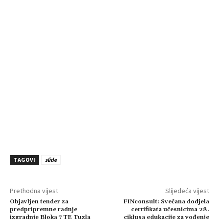
TAGOVI
slide
Prethodna vijest
Slijedeća vijest
Objavljen tender za
FINconsult: Svečana dodjela
predpripremne radnje
certifikata učesnicima 28.
izgradnje Bloka 7 TE Tuzla
ciklusa edukacije za vođenje