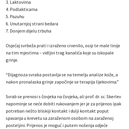
3. Laktovima
4. Podlakticama
5. Pazuhu
6. Unutarnjoj strani bedara
7. Donjem dijelu trbuha
Osjećaj svrbeža prati i izraženo crvenilo, osip te male linije
na tim mjestima – vidljivi trag kanalića koje su iskopale
grinje.
“Dijagnoza svraba postavlja se na temelju analize kože, a
nakon pronalaska grinje započinje se terapija lijekovima.”
Svrab se prenosi s čovjeka na čovjeka, ali prof. dr. sc. Skerlev
napominje se neće dobiti rukovanjem jer je za prijenos ipak
potreban nešto bliskiji kontakt i dulji kontakt poput
spavanja u krevetu sa zaraženom osobom na zaraženoj
posteljini. Prijenos je moguć i putem nošenja odjeće