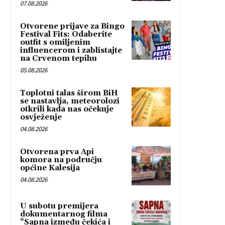
07.08.2026
Otvorene prijave za Bingo
Festival Fits: Odaberite
outfit s omiljenim
influencerom i zablistajte
na Crvenom tepihu
05.08.2026
Toplotni talas širom BiH
se nastavlja, meteorolozi
otkrili kada nas očekuje
osvježenje
04.08.2026
Otvorena prva Api
komora na području
općine Kalesija
04.08.2026
U subotu premijera
dokumentarnog filma
“Sapna između čekića i