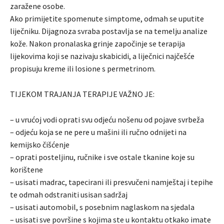
zaražene osobe.
Ako primijetite spomenute simptome, odmah se uputite
liječniku. Dijagnoza svraba postavlja se na temelju analize
kože. Nakon pronalaska grinje započinje se terapija
lijekovima koji se nazivaju skabicidi, a liječnici najčešće
propisuju kreme ili losione s permetrinom.
TIJEKOM TRAJANJA TERAPIJE VAŽNO JE:
– u vrućoj vodi oprati svu odjeću nošenu od pojave svrbeža
– odjeću koja se ne pere u mašini ili ručno odnijeti na
kemijsko čišćenje
– oprati posteljinu, ručnike i sve ostale tkanine koje su
korištene
– usisati madrac, tapecirani ili presvučeni namještaj i tepihe
te odmah odstraniti usisan sadržaj
– usisati automobil, s posebnim naglaskom na sjedala
– usisati sve površine s kojima ste u kontaktu otkako imate