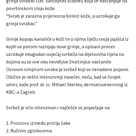
grinja svrabac (lat. Sarcoptes scabiei) koja se nastanjuje na
površinskom sloju kože.
“Svrab je zarazna prijenosna bolest kože, a uzrokuje ga
grinja svrabac.”
Grinje kopaju kanaliće u koži te u njima liježu svoja jajašca iz
kojih se potom razvijaju nove grinje, a opisani proces
uzrokuje neugodan osjećaj svrbeža na dijelovima tijela na
kojima su se ove oku nevidljive životinjice nastanile.
Osnovni simptom svraba je svrbež koji se nenadano pojavio.
Obično je nešto intenzivniji navečer, noću, kad se čovjek
umiri, kaže prof. dr. sc. Mihael Skerlev, dermatovenerolog iz
KBC-a Zagreb.
Svrbež je vrlo intenzivan i najčešće se pojavljuje na:
1. Prostoru između prstiju šake
2. Ručnim zglobovima