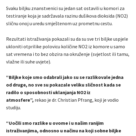
Svaku biljku znanstvenici su jedan sat ostavili u komori za
testiranje koja je sadržavala razinu dušikova dioksida (NO2)
sličnu onoj u uredu smještenom uz prometnu cestu.
Rezultati istraživanja pokazali su da su sve tri biljke uspjele
ukloniti otprilike polovicu količine NO2 iz komore u samo
sat vremena i to bez obzira na okruženje (svjetlost ili tamu,
vlažne ili suhe uvjete).
“Biljke koje smo odabrali jako su se razlikovale jedna
od druge, no sve su pokazale veliku sličnost kada se
radilo o sposobnosti uklanjanja NO2 iz
atmosfere”,
rekao je dr. Christian Pfrang, koji je vodio
studiju.
“Uočili smo razlike u ovome i u našim ranijim
istraživanjima, odnosno u načinu na koji sobne biljke