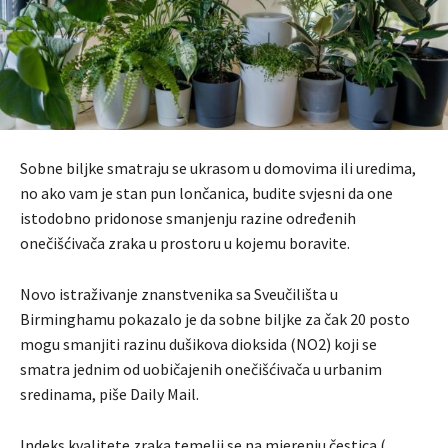
Sobne biljke smatraju se ukrasom u domovima ili uredima,
no ako vam je stan pun lončanica, budite svjesni da one
istodobno pridonose smanjenju razine određenih
onečišćivača zraka u prostoru u kojemu boravite.
Novo istraživanje znanstvenika sa Sveučilišta u
Birminghamu pokazalo je da sobne biljke za čak 20 posto
mogu smanjiti razinu dušikova dioksida (NO2) koji se
smatra jednim od uobičajenih onečišćivača u urbanim
sredinama, piše Daily Mail.
Indeks kvalitete zraka temelji se na mjerenju čestica (