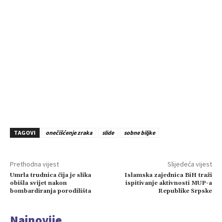
TAGOVI
onečišćenje zraka
slide
sobne biljke
Prethodna vijest
Slijedeća vijest
Umrla trudnica čija je slika
Islamska zajednica BiH traži
obišla svijet nakon
ispitivanje aktivnosti MUP-a
bombardiranja porodilišta
Republike Srpske
Najnovije