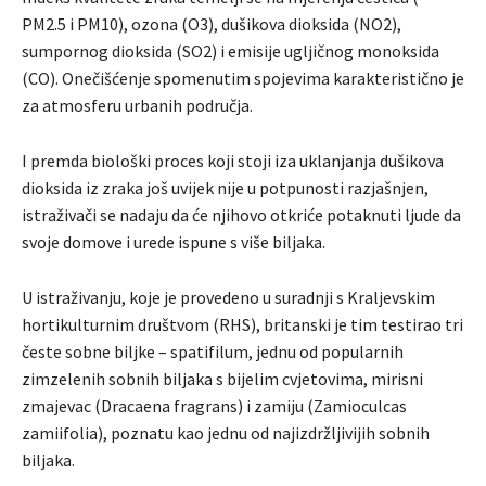
PM2.5 i PM10), ozona (O3), dušikova dioksida (NO2),
sumpornog dioksida (SO2) i emisije ugljičnog monoksida
(CO). Onečišćenje spomenutim spojevima karakteristično je
za atmosferu urbanih područja.
I premda biološki proces koji stoji iza uklanjanja dušikova
dioksida iz zraka još uvijek nije u potpunosti razjašnjen,
istraživači se nadaju da će njihovo otkriće potaknuti ljude da
svoje domove i urede ispune s više biljaka.
U istraživanju, koje je provedeno u suradnji s Kraljevskim
hortikulturnim društvom (RHS), britanski je tim testirao tri
česte sobne biljke – spatifilum, jednu od popularnih
zimzelenih sobnih biljaka s bijelim cvjetovima, mirisni
zmajevac (Dracaena fragrans) i zamiju (Zamioculcas
zamiifolia), poznatu kao jednu od najizdržljivijih sobnih
biljaka.