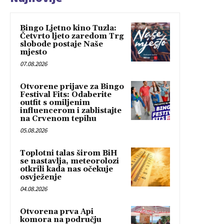
Bingo Ljetno kino Tuzla:
Četvrto ljeto zaredom Trg
slobode postaje Naše
mjesto
07.08.2026
Otvorene prijave za Bingo
Festival Fits: Odaberite
outfit s omiljenim
influencerom i zablistajte
na Crvenom tepihu
05.08.2026
Toplotni talas širom BiH
se nastavlja, meteorolozi
otkrili kada nas očekuje
osvježenje
04.08.2026
Otvorena prva Api
komora na području