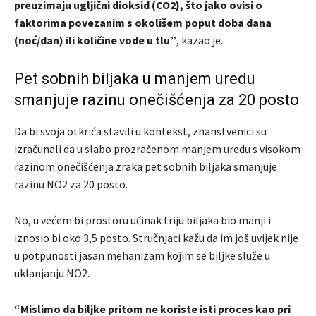
preuzimaju ugljični dioksid (CO2), što jako ovisi o
faktorima povezanim s okolišem poput doba dana
(noć/dan) ili količine vode u tlu”
, kazao je.
Pet sobnih biljaka u manjem uredu
smanjuje razinu onečišćenja za 20 posto
Da bi svoja otkrića stavili u kontekst, znanstvenici su
izračunali da u slabo prozračenom manjem uredu s visokom
razinom onečišćenja zraka pet sobnih biljaka smanjuje
razinu NO2 za 20 posto.
No, u većem bi prostoru učinak triju biljaka bio manji i
iznosio bi oko 3,5 posto. Stručnjaci kažu da im još uvijek nije
u potpunosti jasan mehanizam kojim se biljke služe u
uklanjanju NO2.
“Mislimo da biljke pritom ne koriste isti proces kao pri