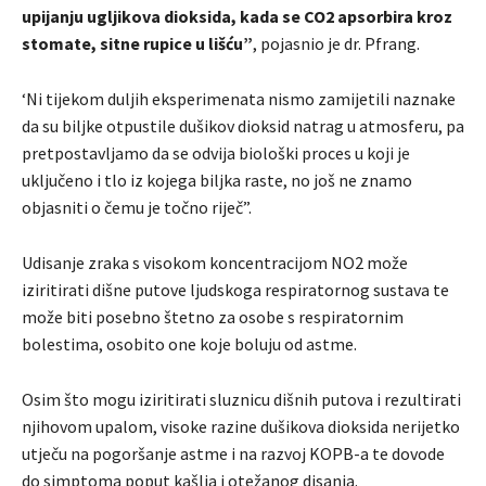
upijanju ugljikova dioksida, kada se CO2 apsorbira kroz
stomate, sitne rupice u lišću”
, pojasnio je dr. Pfrang.
‘Ni tijekom duljih eksperimenata nismo zamijetili naznake
da su biljke otpustile dušikov dioksid natrag u atmosferu, pa
pretpostavljamo da se odvija biološki proces u koji je
uključeno i tlo iz kojega biljka raste, no još ne znamo
objasniti o čemu je točno riječ”.
Udisanje zraka s visokom koncentracijom NO2 može
iziritirati dišne ​​putove ljudskoga respiratornog sustava te
može biti posebno štetno za osobe s respiratornim
bolestima, osobito one koje boluju od astme.
Osim što mogu iziritirati sluznicu dišnih putova i rezultirati
njihovom upalom, visoke razine dušikova dioksida nerijetko
utječu na pogoršanje astme i na razvoj KOPB-a te dovode
do simptoma poput kašlja i otežanog disanja.