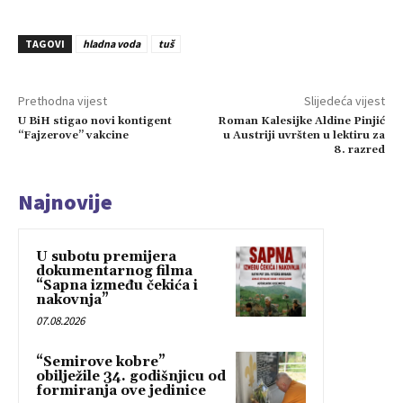
TAGOVI
hladna voda
tuš
Prethodna vijest
Slijedeća vijest
U BiH stigao novi kontigent
Roman Kalesijke Aldine Pinjić
“Fajzerove” vakcine
u Austriji uvršten u lektiru za
8. razred
Najnovije
U subotu premijera
dokumentarnog filma
“Sapna između čekića i
nakovnja”
07.08.2026
“Semirove kobre”
obilježile 34. godišnjicu od
formiranja ove jedinice