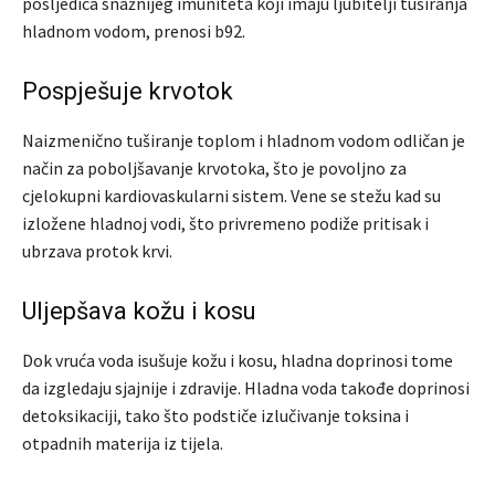
posljedica snažnijeg imuniteta koji imaju ljubitelji tuširanja
hladnom vodom, prenosi b92.
Pospješuje krvotok
Naizmenično tuširanje toplom i hladnom vodom odličan je
način za poboljšavanje krvotoka, što je povoljno za
cjelokupni kardiovaskularni sistem. Vene se stežu kad su
izložene hladnoj vodi, što privremeno podiže pritisak i
ubrzava protok krvi.
Uljepšava kožu i kosu
Dok vruća voda isušuje kožu i kosu, hladna doprinosi tome
da izgledaju sjajnije i zdravije. Hladna voda takođe doprinosi
detoksikaciji, tako što podstiče izlučivanje toksina i
otpadnih materija iz tijela.